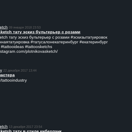
etch
09 января 2018 23:53
sketch тату эскиз бультерьер с розами
ketch тату эскиз бультерьер с розами #эскизытатуировок
ннаятатуировка #татусалонекатеринбург #екатеринбург
 #tattooideas #tattoosketchs
nstagram.com/plotnikovasketch/
ry
22 декабря 2017 13:44
мастера
/tattooindustry
etch
13 декабря 2017 23:54
sketch тату в стиле киберпанк