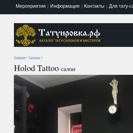
Мероприятия
Информация
Контакты
Для тату-
|
|
|
Главная
>
Салоны
>
Holod Tattoo
салон