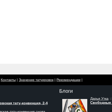
|
Контакты
|
Значение татуировок
|
Рекомендации
|
Блоги
Дарья Утка
1
Свободные 
вская тату-конвенция, 2-4
ская тату-конвенция снова