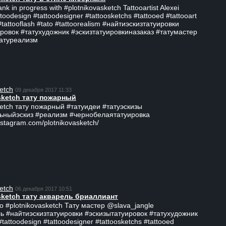
ank in progress with #plotnikovasketch Tattooartist Alexei
ttoodesign #tattoodesigner #tattoosketchs #tattooed #tattooart
#tattooflash #tato #tattoorealism #найтиэскизтатуировки
ровок #татухудожник #эскизтатуировкиназаказ #татумастер
татуреализм
etch
09 декабря 2017 11:33
sketch тату пожарный
ketch тату пожарный #татуидеи #татуэскизы
ьныйэскиз #реализм #чернобелаятатуировка
nstagram.com/plotnikovasketch/
etch
06 декабря 2017 10:51
sketch тату акварель бриаллиант
о #plotnikovasketch Тату мастер @slava_jangle
ь #найтиэскизтатуировки #эскизытатуировок #татухудожник
tattoodesign #tattoodesigner #tattoosketchs #tattooed