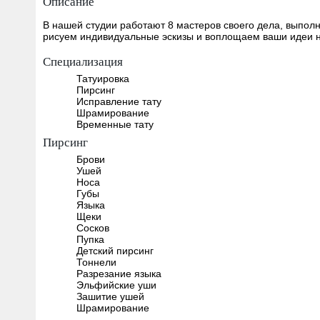
Описание
В нашей студии работают 8 мастеров своего дела, выпол
рисуем индивидуальные эскизы и воплощаем ваши идеи н
Специализация
Татуировка
Пирсинг
Исправление тату
Шрамирование
Временные тату
Пирсинг
Брови
Ушей
Носа
Губы
Языка
Щеки
Сосков
Пупка
Детский пирсинг
Тоннели
Разрезание языка
Эльфийские уши
Зашитие ушей
Шрамирование