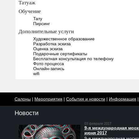
Татуаж
Обучение
Тату
Пирсинг
Дополнительные услуги
Художественное образование
Разработка эскиза
Оценка эскиза
Подарочные сертификаты
Бесплатная консультация по телефону
Фото процесса
Онлайн-запись
wifi
Салоны
|
Мероприятия
|
События и новости
|
Информация
Новости
03 февраля 2017
9-я международная моско
июня 2017
9-я международная москов