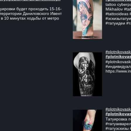
tattoo cyberp
уировки будет проходить 15-16-
Mikhailov #ta
 территории Даниловского Ивент
#tattooideas 
 в 10 минутах ходьбы от метро
#эскизытатуи
#татуидеи #
#plotnikovask
#plotnikova
#plotnikovas
#индивидуал
https://www.i
#plotnikovask
#plotnikova
Татуировка п
#татуакварел
#татуэскизы #