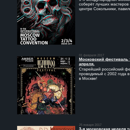
соберёт лучших мастеров 
центре Сокольники, пави
01 февраля 2017
Московский фестиваль та
апреля.
Старейший российский фес
проводимый с 2002 года в
в Москве!
25 января 2017
3-я московская неделя т