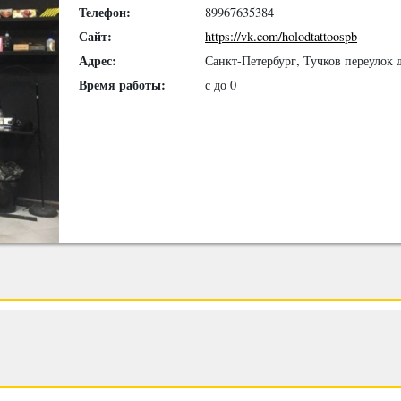
Телефон:
89967635384
Сайт:
https://vk.com/holodtattoospb
Адрес:
Санкт-Петербург, Тучков переулок д
Время работы:
с до 0