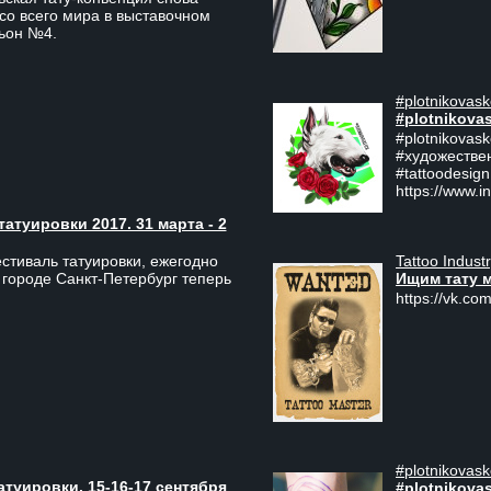
со всего мира в выставочном
льон №4.
#plotnikovask
#plotnikova
#plotnikovas
#художестве
#tattoodesign
https://www.i
туировки 2017. 31 марта - 2
Tattoo Indust
тиваль татуировки, ежегодно
Ищим тату 
 городе Санкт-Петербург теперь
https://vk.com
#plotnikovask
атуировки, 15-16-17 сентября
#plotnikova