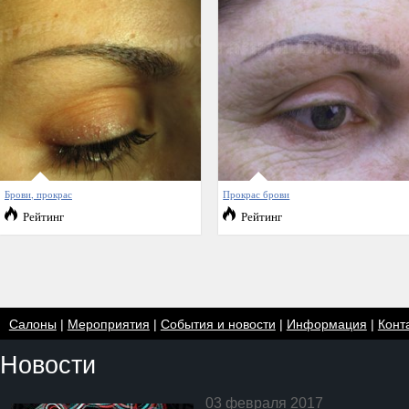
Брови, прокрас
Прокрас брови
Рейтинг
Рейтинг
Салоны
|
Мероприятия
|
События и новости
|
Информация
|
Конт
Новости
03 февраля 2017