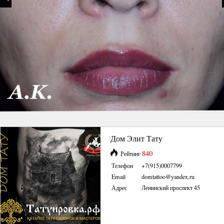
Дом Элит Тату
840
Рейтинг
Телефон
+7(915)0007799
Email
domtattoo@yandex.ru
Адрес
Ленинский проспект 45