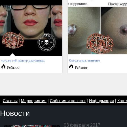
татуаж губ, контур растушевка.
Ореол соков. витилиго
Рейтинг
Рейтинг
Салоны
|
Мероприятия
|
События и новости
|
Информация
|
Конт
Новости
03 февраля 2017