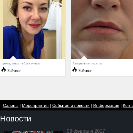
Брови, глаза, губы + мушка
Акварельная техника
Рейтинг
Рейтинг
Салоны
|
Мероприятия
|
События и новости
|
Информация
|
Конт
Новости
03 февраля 2017