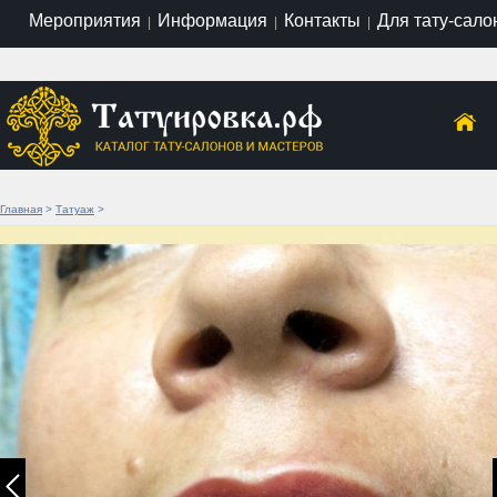
Мероприятия
Информация
Контакты
Для тату-сало
|
|
|
Главная
>
Татуаж
>