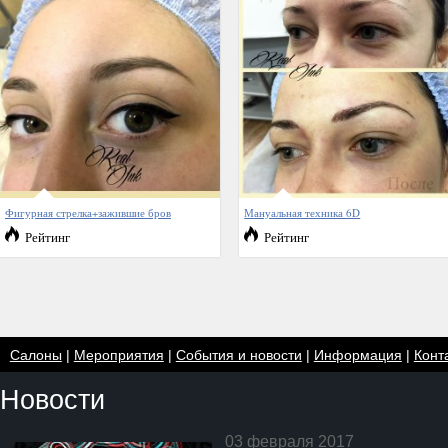
Фигурная стрелка+зажившие бров
Мануальная техника 6D
Рейтинг
Рейтинг
Салоны
|
Мероприятия
|
События и новости
|
Информация
|
Конт
Новости
03 февраля 2017