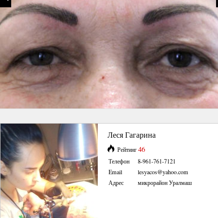
Леся Гагарина
46
Рейтинг
Телефон
8-961-761-7121
Email
lesyacos@yahoo.com
Адрес
микрорайон Уралмаш