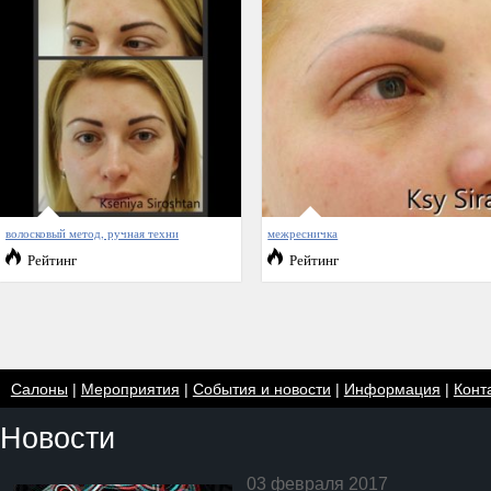
волосковый метод, ручная техни
межресничка
Рейтинг
Рейтинг
Салоны
|
Мероприятия
|
События и новости
|
Информация
|
Конт
Новости
03 февраля 2017