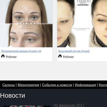
Перманентный макияж бровей (эф
Волосковый татуаж бровей
Рейтинг
Рейтинг
Салоны
|
Мероприятия
|
События и новости
|
Информация
|
Конт
Новости
03 февраля 2017