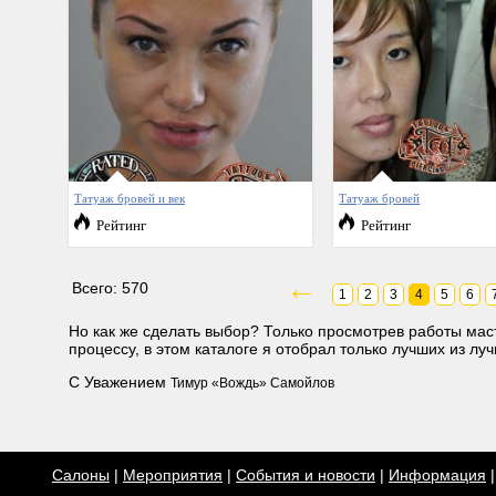
Татуаж бровей и век
Татуаж бровей
Рейтинг
Рейтинг
←
Всего: 570
1
2
3
4
5
6
Но как же сделать выбор? Только просмотрев работы маст
процессу, в этом каталоге я отобрал только лучших из лу
С Уважением
Тимур «Вождь» Самойлов
Салоны
|
Мероприятия
|
События и новости
|
Информация