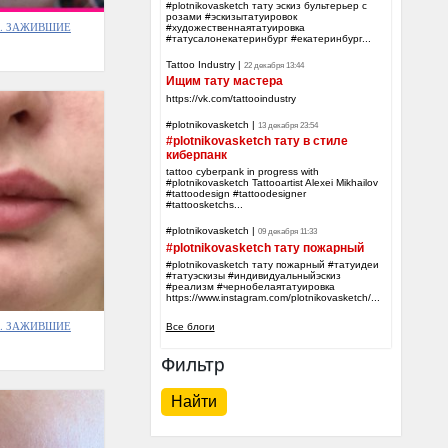
#plotnikovasketch тату эскиз бультерьер с
розами #эскизытатуировок
яж. ЗАЖИВШИЕ
#художественнаятатуировка
#татусалонекатеринбург #екатеринбург...
Tattoo Industry
|
22 декабря 13:44
Ищим тату мастера
https://vk.com/tattooindustry
#plotnikovasketch
|
13 декабря 23:54
#plotnikovasketch тату в стиле
киберпанк
tattoo cyberpank in progress with
#plotnikovasketch Tattooartist Alexei Mikhailov
#tattoodesign #tattoodesigner
#tattoosketchs...
#plotnikovasketch
|
09 декабря 11:33
#plotnikovasketch тату пожарный
#plotnikovasketch тату пожарный #татуидеи
#татуэскизы #индивидуальныйэскиз
#реализм #чернобелаятатуировка
https://www.instagram.com/plotnikovasketch/...
яж. ЗАЖИВШИЕ
Все блоги
Фильтр