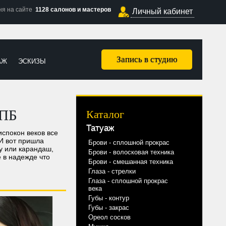
ня на сайте
1128 салонов и мастеров
Личный кабинет
Запись в студию
АЖ
ЭСКИЗЫ
СПБ
Каталог
Татуаж
спокон веков все
И вот пришла
Брови - сплошной прокрас
ду или карандаш,
Брови - волосковая техника
 в надежде что
Брови - смешанная техника
Глаза - стрелки
Глаза - сплошной прокрас
века
Губы - контур
Губы - закрас
Ореол сосков