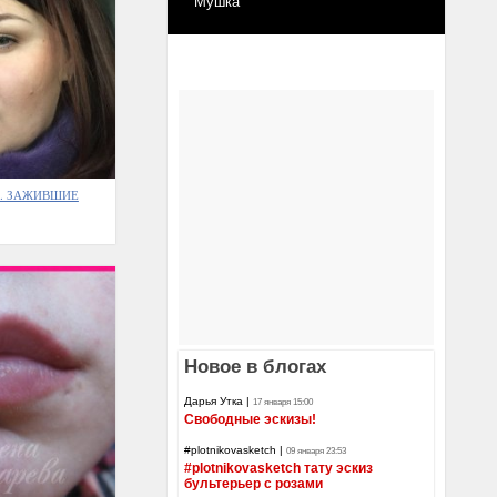
Мушка
яж. ЗАЖИВШИЕ
Новое в блогах
Дарья Утка
|
17 января 15:00
Свободные эскизы!
#plotnikovasketch
|
09 января 23:53
#plotnikovasketch тату эскиз
бультерьер с розами