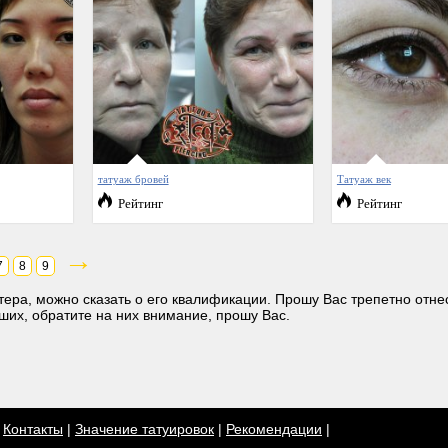
татуаж бровей
Татуаж век
Рейтинг
Рейтинг
→
7
8
9
ера, можно сказать о его квалификации. Прошу Вас трепетно отнес
чших, обратите на них внимание, прошу Вас.
|
Контакты
|
Значение татуировок
|
Рекомендации
|