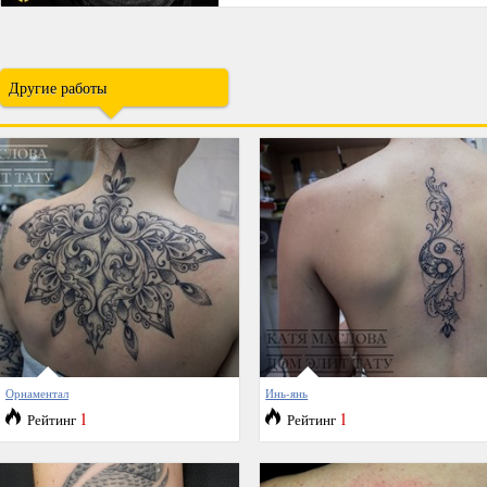
Другие работы
Орнаментал
Инь-янь
1
1
Рейтинг
Рейтинг