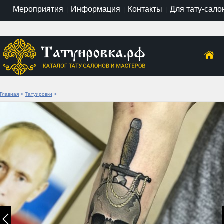
Мероприятия
Информация
Контакты
Для тату-сало
|
|
|
Главная
>
Татуировки
>