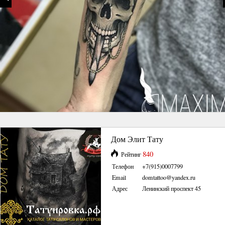
Дом Элит Тату
840
Рейтинг
Телефон
+7(915)0007799
Email
domtattoo@yandex.ru
Адрес
Ленинский проспект 45