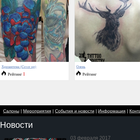
Хризантема (Cover up)
Олень
1
Рейтинг
Рейтинг
Салоны
|
Мероприятия
|
События и новости
|
Информация
|
Конт
Новости
03 февраля 2017