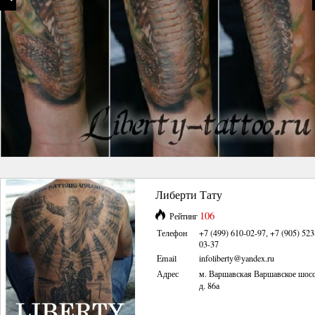
Либерти Тату
106
Рейтинг
Телефон
+7 (499) 610-02-97, +7 (905) 523
03-37
Email
infoliberty@yandex.ru
Адрес
м. Варшавская Варшавское шос
д. 86а