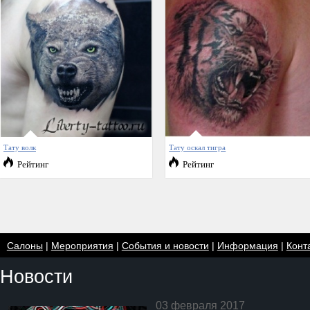
Тату волк
Тату оскал тигра
Рейтинг
Рейтинг
Салоны
|
Мероприятия
|
События и новости
|
Информация
|
Конт
Новости
03 февраля 2017