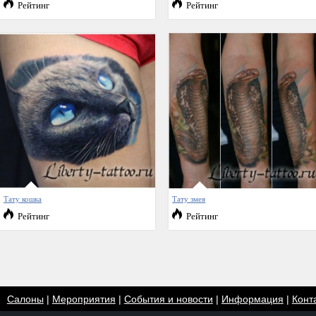
Рейтинг
Рейтинг
Тату кошка
Тату змея
Рейтинг
Рейтинг
Салоны
|
Мероприятия
|
События и новости
|
Информация
|
Конт