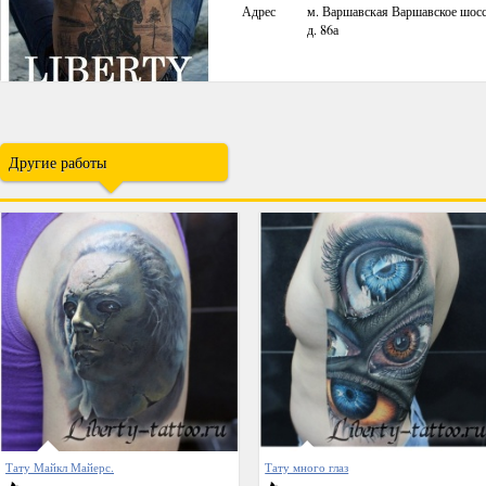
Адрес
м. Варшавская Варшавское шос
д. 86а
Другие работы
Тату Майкл Майерс.
Тату много глаз