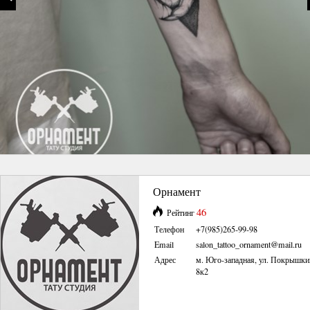
Орнамент
46
Рейтинг
Телефон
+7(985)265-99-98
Email
salon_tattoo_ornament@mail.ru
Адрес
м. Юго-западная, ул. Покрышки
8к2