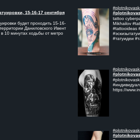
#plotnikovask
атуировки, 15-16-17 сентября
#plotnikova
tattoo cyberp
уировки будет проходить 15-16-
Mikhailov #ta
 территории Даниловского Ивент
#tattooideas 
 в 10 минутах ходьбы от метро
#эскизытатуи
#татуидеи #
#plotnikovask
#plotnikova
#plotnikovas
#индивидуал
https://www.i
#plotnikovask
#plotnikova