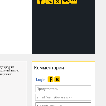
Комментарии
ждународных
икратный призер
и графике.
Login: