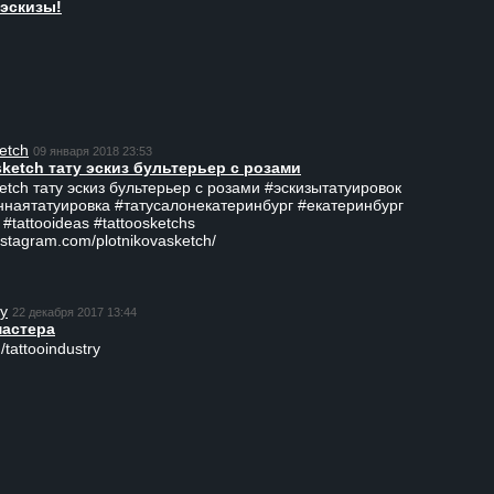
эскизы!
etch
09 января 2018 23:53
sketch тату эскиз бультерьер с розами
ketch тату эскиз бультерьер с розами #эскизытатуировок
ннаятатуировка #татусалонекатеринбург #екатеринбург
 #tattooideas #tattoosketchs
nstagram.com/plotnikovasketch/
ry
22 декабря 2017 13:44
мастера
/tattooindustry