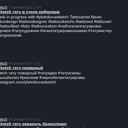
etch
13 декабря 2017 23:54
sketch тату в стиле киберпанк
ank in progress with #plotnikovasketch Tattooartist Alexei
ttoodesign #tattoodesigner #tattoosketchs #tattooed #tattooart
#tattooflash #tato #tattoorealism #найтиэскизтатуировки
ровок #татухудожник #эскизтатуировкиназаказ #татумастер
татуреализм
etch
09 декабря 2017 11:33
sketch тату пожарный
ketch тату пожарный #татуидеи #татуэскизы
ьныйэскиз #реализм #чернобелаятатуировка
nstagram.com/plotnikovasketch/
etch
06 декабря 2017 10:51
sketch тату акварель бриаллиант