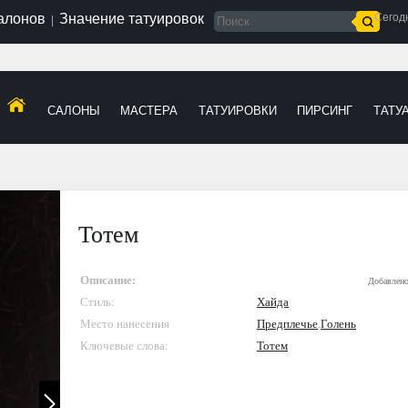
салонов
Значение татуировок
Сегод
|
САЛОНЫ
МАСТЕРА
ТАТУИРОВКИ
ПИРСИНГ
ТАТУ
Тотем
Описание:
Добавлен
Стиль:
Хайда
Место нанесения
Предплечье
,
Голень
Ключевые слова:
Тотем