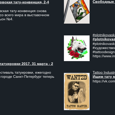
Свободные 
вская тату-конвенция, 2-4
ская тату-конвенция снова
со всего мира в выставочном
льон №4.
#plotnikovask
#plotnikova
#plotnikovas
#художестве
#tattoodesign
https://www.i
туировки 2017. 31 марта - 2
Tattoo Indust
тиваль татуировки, ежегодно
Ищим тату 
 городе Санкт-Петербург теперь
https://vk.com