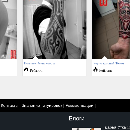
Полинезийские узоры
Черно красный Тотем
Рейтинг
Рейтинг
|
Контакты
|
Значение татуировок
|
Рекомендации
|
Блоги
Дарья Утка
1