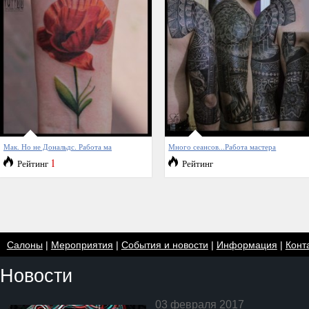
Мак. Но не Дональдс. Работа ма
Много сеансов...Работа мастера
1
Рейтинг
Рейтинг
Салоны
|
Мероприятия
|
События и новости
|
Информация
|
Конт
Новости
03 февраля 2017