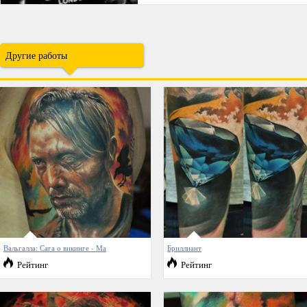
Другие работы
Вальгалла: Сага о викинге - Ма
Бриллиант
Рейтинг
Рейтинг