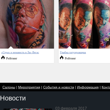
«Страх и ненависть в Лас-Вегас
Улыбка татуировщика
Рейтинг
Рейтинг
Салоны
|
Мероприятия
|
События и новости
|
Информация
|
Конт
Новости
03 февраля 2017