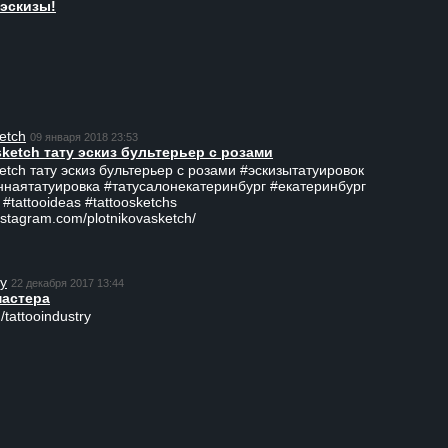
эскизы!
etch
09 января 2018 23:53
sketch тату эскиз бультерьер с розами
ketch тату эскиз бультерьер с розами #эскизытатуировок
ннаятатуировка #татусалонекатеринбург #екатеринбург
 #tattooideas #tattoosketchs
nstagram.com/plotnikovasketch/
ry
22 декабря 2017 13:44
мастера
/tattooindustry