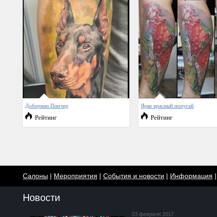
Доберман Пинчер
Ярко красный попугай
Рейтинг
Рейтинг
Салоны
|
Мероприятия
|
События и новости
|
Информация
Новости
03 февраля 2017