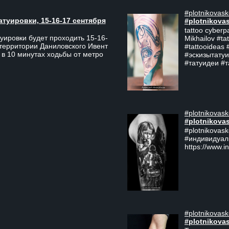
#plotnikovask
атуировки, 15-16-17 сентября
#plotnikova
tattoo cyberp
уировки будет проходить 15-16-
Mikhailov #ta
 территории Даниловского Ивент
#tattooideas 
 в 10 минутах ходьбы от метро
#эскизытатуи
#татуидеи #
#plotnikovask
#plotnikova
#plotnikovas
#индивидуал
https://www.i
#plotnikovask
#plotnikova