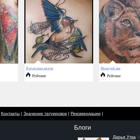
Я мужчина мечты
Молодой лев
Рейтинг
Рейтинг
|
Контакты
|
Значение татуировок
|
Рекомендации
|
Блоги
Дарья Утка
1