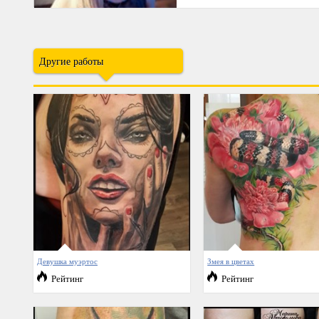
Другие работы
Девушка муэртос
Змея в цветах
Рейтинг
Рейтинг