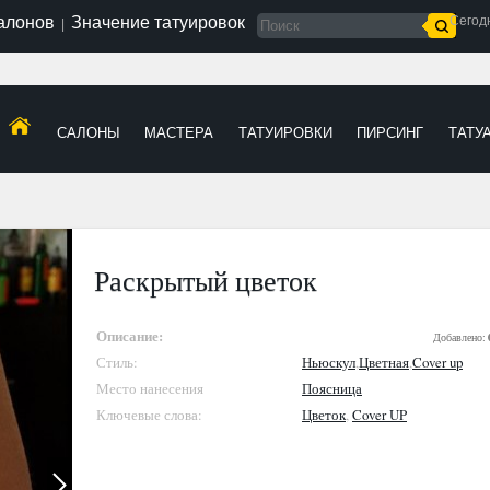
салонов
Значение татуировок
Сегод
|
САЛОНЫ
МАСТЕРА
ТАТУИРОВКИ
ПИРСИНГ
ТАТУ
Раскрытый цветок
Описание:
Добавлено:
Стиль:
Ньюскул
,
Цветная
,
Cover up
Место нанесения
Поясница
Ключевые слова:
Цветок
,
Cover UP