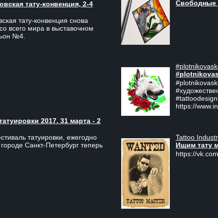
Свободные 
вская тату-конвенция, 2-4
ская тату-конвенция снова
со всего мира в выставочном
льон №4.
#plotnikovask
#plotnikova
#plotnikovas
#художестве
#tattoodesign
https://www.i
туировки 2017. 31 марта - 2
Tattoo Indust
тиваль татуировки, ежегодно
Ищим тату 
 городе Санкт-Петербург теперь
https://vk.com