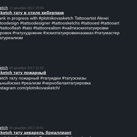
etch
13 декабря 2017 23:54
sketch тату в стиле киберпанк
ank in progress with #plotnikovasketch Tattooartist Alexei
ttoodesign #tattoodesigner #tattoosketchs #tattooed #tattooart
#tattooflash #tato #tattoorealism #найтиэскизтатуировки
ровок #татухудожник #эскизтатуировкиназаказ #татумастер
татуреализм
etch
09 декабря 2017 11:33
sketch тату пожарный
ketch тату пожарный #татуидеи #татуэскизы
ьныйэскиз #реализм #чернобелаятатуировка
nstagram.com/plotnikovasketch/
etch
06 декабря 2017 10:51
sketch тату акварель бриаллиант