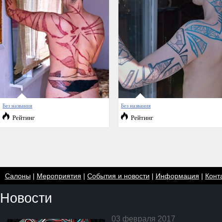
Без названия
Без названия
Рейтинг
Рейтинг
Салоны
|
Мероприятия
|
События и новости
|
Информация
|
Конт
Новости
03 февраля 2017