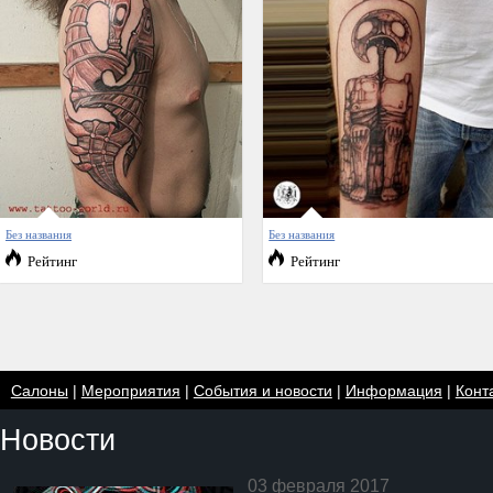
Без названия
Без названия
Рейтинг
Рейтинг
Салоны
|
Мероприятия
|
События и новости
|
Информация
|
Конт
Новости
03 февраля 2017