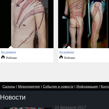
Без названия
Без названия
Рейтинг
Рейтинг
Салоны
|
Мероприятия
|
События и новости
|
Информация
|
Конт
Новости
03 февраля 2017