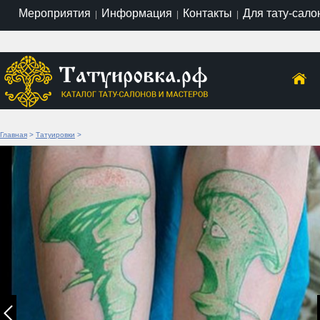
Мероприятия
Информация
Контакты
Для тату-сало
|
|
|
Главная
>
Татуировки
>