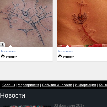
Без названия
Без названия
Рейтинг
Рейтинг
Салоны
|
Мероприятия
|
События и новости
|
Информация
|
Конт
Новости
03 февраля 2017