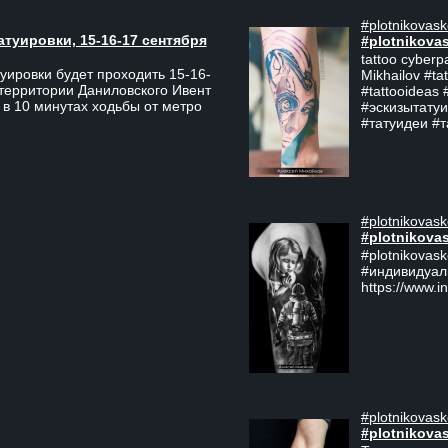
#plotnikovask
атуировки, 15-16-17 сентября
#plotnikova
tattoo cyberp
уировки будет проходить 15-16-
Mikhailov #ta
 территории Даниловского Ивент
#tattooideas 
 в 10 минутах ходьбы от метро
#эскизытатуи
#татуидеи #
#plotnikovask
#plotnikova
#plotnikovas
#индивидуал
https://www.i
#plotnikovask
#plotnikova