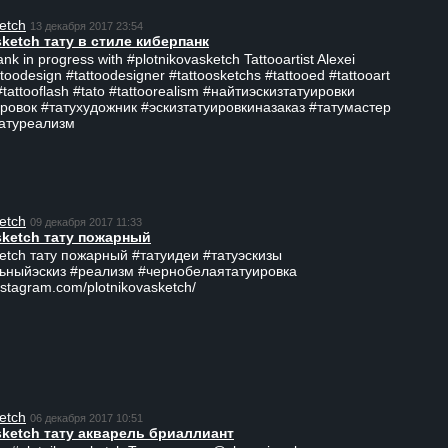
etch
13 декабря 2017 23:54
sketch тату в стиле киберпанк
ank in progress with #plotnikovasketch Tattooartist Alexei
ttoodesign #tattoodesigner #tattoosketchs #tattooed #tattooart
#tattooflash #tato #tattoorealism #найтиэскизтатуировки
ровок #татухудожник #эскизтатуировкиназаказ #татумастер
татуреализм
etch
09 декабря 2017 11:33
sketch тату пожарный
ketch тату пожарный #татуидеи #татуэскизы
ьныйэскиз #реализм #чернобелаятатуировка
nstagram.com/plotnikovasketch/
etch
06 декабря 2017 10:51
sketch тату акварель бриаллиант