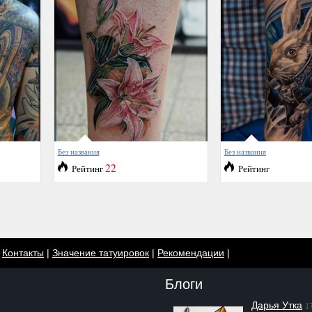
Без названия
Без названия
22
Рейтинг
Рейтинг
|
Контакты
|
Значение татуировок
|
Рекомендации
|
Блоги
Дарья Утка
1