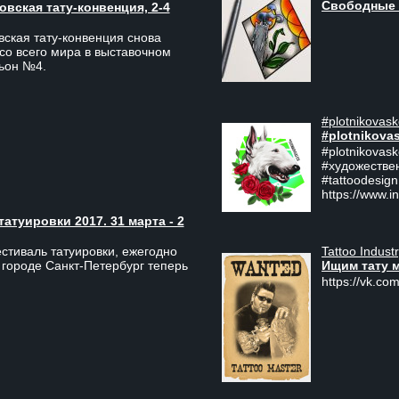
Свободные 
вская тату-конвенция, 2-4
ская тату-конвенция снова
со всего мира в выставочном
льон №4.
#plotnikovask
#plotnikova
#plotnikovas
#художестве
#tattoodesign
https://www.i
туировки 2017. 31 марта - 2
Tattoo Indust
тиваль татуировки, ежегодно
Ищим тату 
 городе Санкт-Петербург теперь
https://vk.com