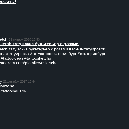
эскизы!
etch
09 января 2018 23:53
sketch тату эскиз бультерьер с розами
ketch тату эскиз бультерьер с розами #эскизытатуировок
ннаятатуировка #татусалонекатеринбург #екатеринбург
 #tattooideas #tattoosketchs
nstagram.com/plotnikovasketch/
ry
22 декабря 2017 13:44
мастера
/tattooindustry