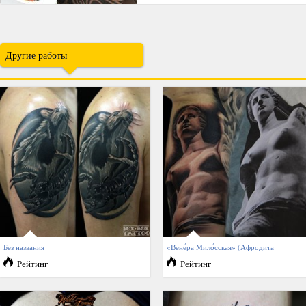
Другие работы
Без названия
«Вене́ра Мило́сская» (Афродита
Рейтинг
Рейтинг