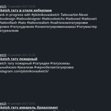
etch
13 декабря 2017 23:54
sketch тату в стиле киберпанк
ank in progress with #plotnikovasketch Tattooartist Alexei
ttoodesign #tattoodesigner #tattoosketchs #tattooed #tattooart
#tattooflash #tato #tattoorealism #найтиэскизтатуировки
ровок #татухудожник #эскизтатуировкиназаказ #татумастер
татуреализм
etch
09 декабря 2017 11:33
sketch тату пожарный
ketch тату пожарный #татуидеи #татуэскизы
ьныйэскиз #реализм #чернобелаятатуировка
nstagram.com/plotnikovasketch/
etch
06 декабря 2017 10:51
sketch тату акварель бриаллиант