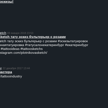
эскизы!
etch
09 января 2018 23:53
sketch тату эскиз бультерьер с розами
ketch тату эскиз бультерьер с розами #эскизытатуировок
ннаятатуировка #татусалонекатеринбург #екатеринбург
 #tattooideas #tattoosketchs
nstagram.com/plotnikovasketch/
ry
22 декабря 2017 13:44
мастера
/tattooindustry