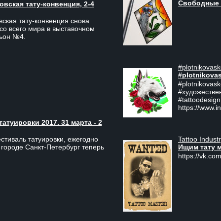
Свободные 
вская тату-конвенция, 2-4
ская тату-конвенция снова
со всего мира в выставочном
льон №4.
#plotnikovask
#plotnikova
#plotnikovas
#художестве
#tattoodesign
https://www.i
туировки 2017. 31 марта - 2
Tattoo Indust
тиваль татуировки, ежегодно
Ищим тату 
 городе Санкт-Петербург теперь
https://vk.com