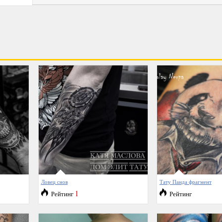
Ловец снов
Тату Панда фрагмент
1
Рейтинг
Рейтинг