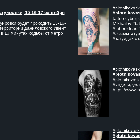
#plotnikovask
атуировки, 15-16-17 сентября
#plotnikova
tattoo cyberp
уировки будет проходить 15-16-
Mikhailov #ta
 территории Даниловского Ивент
#tattooideas 
 в 10 минутах ходьбы от метро
#эскизытатуи
#татуидеи #
#plotnikovask
#plotnikova
#plotnikovas
#индивидуал
https://www.i
#plotnikovask
#plotnikova