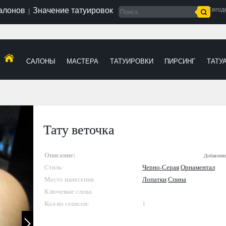
салонов
Значение татуировок
Сегод
|
САЛОНЫ
МАСТЕРА
ТАТУИРОВКИ
ПИРСИНГ
ТАТУ
Тату веточка
Описание:
Добавлен
Стиль:
Черно-Серая
,
Орнаментал
Место нанесения
Лопатки
,
Спина
Ключевые слова:
Кол-во сеансов:
1