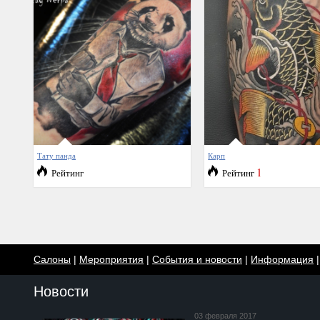
Тату панда
Карп
1
Рейтинг
Рейтинг
Салоны
|
Мероприятия
|
События и новости
|
Информация
Новости
03 февраля 2017