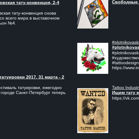
Свободные 
вская тату-конвенция, 2-4
ская тату-конвенция снова
со всего мира в выставочном
льон №4.
#plotnikovask
#plotnikova
#plotnikovas
#художестве
#tattoodesign
https://www.i
туировки 2017. 31 марта - 2
Tattoo Indust
тиваль татуировки, ежегодно
Ищим тату 
 городе Санкт-Петербург теперь
https://vk.com