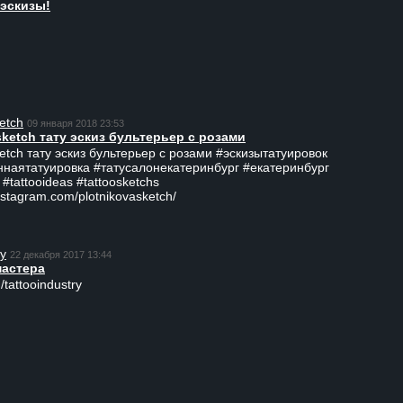
эскизы!
etch
09 января 2018 23:53
sketch тату эскиз бультерьер с розами
ketch тату эскиз бультерьер с розами #эскизытатуировок
ннаятатуировка #татусалонекатеринбург #екатеринбург
 #tattooideas #tattoosketchs
nstagram.com/plotnikovasketch/
ry
22 декабря 2017 13:44
мастера
/tattooindustry