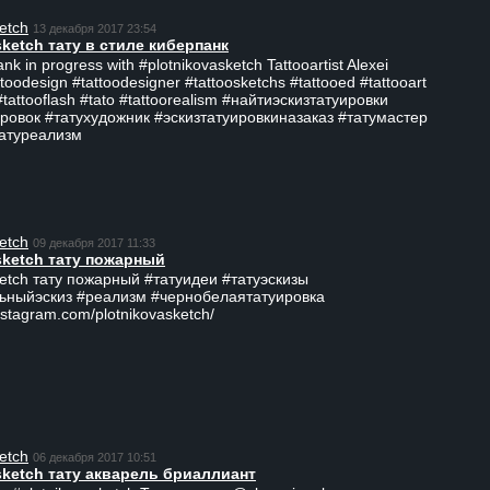
etch
13 декабря 2017 23:54
sketch тату в стиле киберпанк
ank in progress with #plotnikovasketch Tattooartist Alexei
ttoodesign #tattoodesigner #tattoosketchs #tattooed #tattooart
#tattooflash #tato #tattoorealism #найтиэскизтатуировки
ровок #татухудожник #эскизтатуировкиназаказ #татумастер
татуреализм
etch
09 декабря 2017 11:33
sketch тату пожарный
ketch тату пожарный #татуидеи #татуэскизы
ьныйэскиз #реализм #чернобелаятатуировка
nstagram.com/plotnikovasketch/
etch
06 декабря 2017 10:51
sketch тату акварель бриаллиант