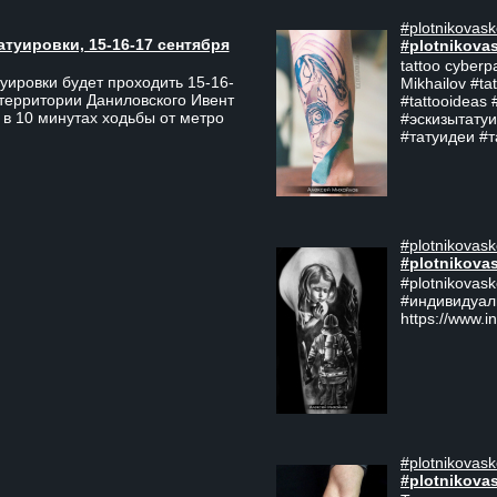
#plotnikovask
атуировки, 15-16-17 сентября
#plotnikova
tattoo cyberp
уировки будет проходить 15-16-
Mikhailov #ta
 территории Даниловского Ивент
#tattooideas 
 в 10 минутах ходьбы от метро
#эскизытатуи
#татуидеи #
#plotnikovask
#plotnikova
#plotnikovas
#индивидуал
https://www.i
#plotnikovask
#plotnikova