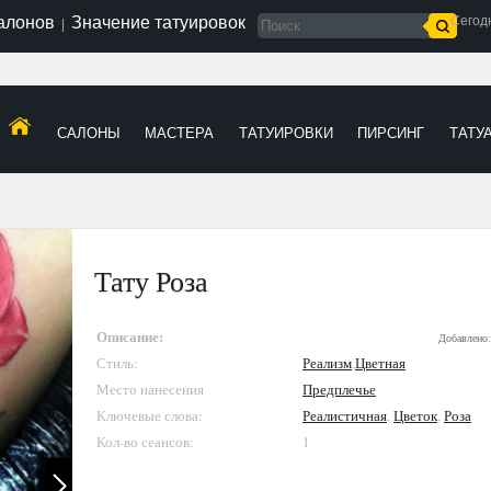
салонов
Значение татуировок
Сегод
|
САЛОНЫ
МАСТЕРА
ТАТУИРОВКИ
ПИРСИНГ
ТАТУ
Тату Роза
Описание:
Добавлено
Стиль:
Реализм
,
Цветная
Место нанесения
Предплечье
Ключевые слова:
Реалистичная
,
Цветок
,
Роза
Кол-во сеансов:
1