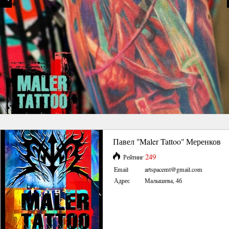
Павел "Maler Tattoo" Меренков
249
Рейтинг
Email
artspacemt@gmail.com
Адрес
Малышева, 4б