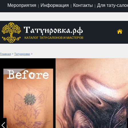
Мероприятия
Информация
Контакты
Для тату-сало
|
|
|
Главная
>
Татуировки
>