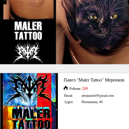
Павел "Maler Tattoo" Меренков
249
Рейтинг
Email
artspacemt@gmail.com
Адрес
Малышева, 4б