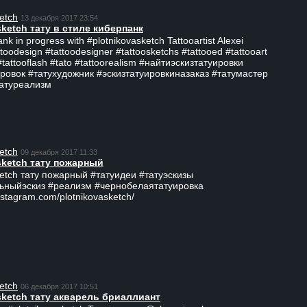
etch
13 декабря 2017 23:54
sketch тату в стиле киберпанк
ank in progress with #plotnikovasketch Tattooartist Alexei
ttoodesign #tattoodesigner #tattoosketchs #tattooed #tattooart
#tattooflash #tato #tattoorealism #найтиэскизтатуировки
ровок #татухудожник #эскизтатуировкиназаказ #татумастер
татуреализм
etch
09 декабря 2017 11:33
sketch тату пожарный
ketch тату пожарный #татуидеи #татуэскизы
ьныйэскиз #реализм #чернобелаятатуировка
nstagram.com/plotnikovasketch/
etch
06 декабря 2017 10:51
sketch тату акварель бриаллиант