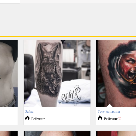
Зайка
Тату монахиня
2
Рейтинг
Рейтинг