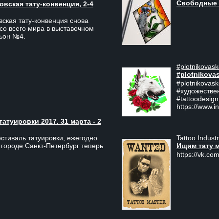
Свободные 
вская тату-конвенция, 2-4
ская тату-конвенция снова
со всего мира в выставочном
льон №4.
#plotnikovask
#plotnikova
#plotnikovas
#художестве
#tattoodesign
https://www.i
туировки 2017. 31 марта - 2
Tattoo Indust
тиваль татуировки, ежегодно
Ищим тату 
 городе Санкт-Петербург теперь
https://vk.com