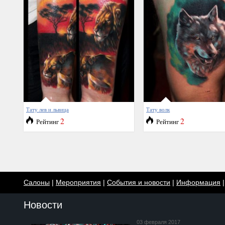
Тату лев и львица
Тату волк
2
2
Рейтинг
Рейтинг
Салоны
|
Мероприятия
|
События и новости
|
Информация
Новости
03 февраля 2017