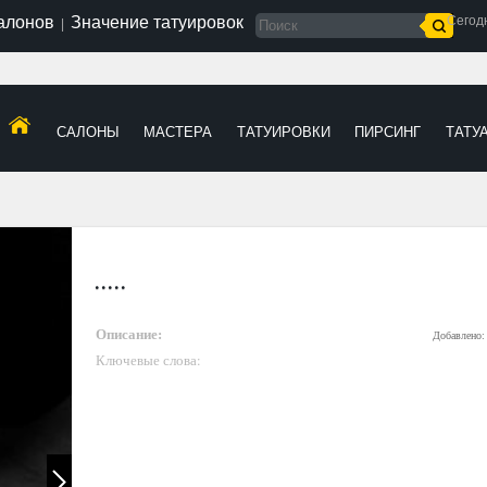
салонов
Значение татуировок
Сегод
|
САЛОНЫ
МАСТЕРА
ТАТУИРОВКИ
ПИРСИНГ
ТАТУ
.....
Описание:
Добавлено:
Ключевые слова: