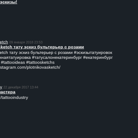
эскизы!
etch
09 января 2018 23:53
sketch тату эскиз бультерьер с розами
ketch тату эскиз бультерьер с розами #эскизытатуировок
ннаятатуировка #татусалонекатеринбург #екатеринбург
 #tattooideas #tattoosketchs
nstagram.com/plotnikovasketch/
ry
22 декабря 2017 13:44
мастера
/tattooindustry