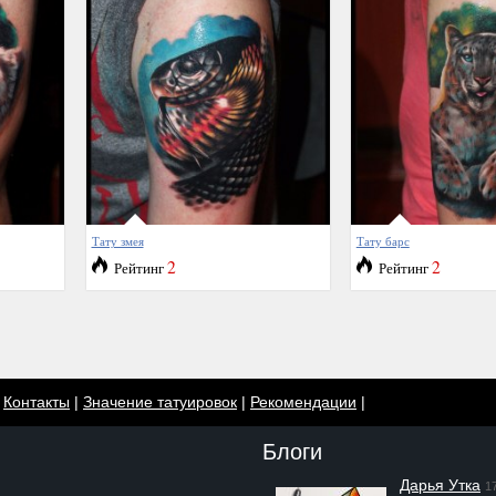
Тату змея
Тату барс
2
2
Рейтинг
Рейтинг
|
Контакты
|
Значение татуировок
|
Рекомендации
|
Блоги
Дарья Утка
1