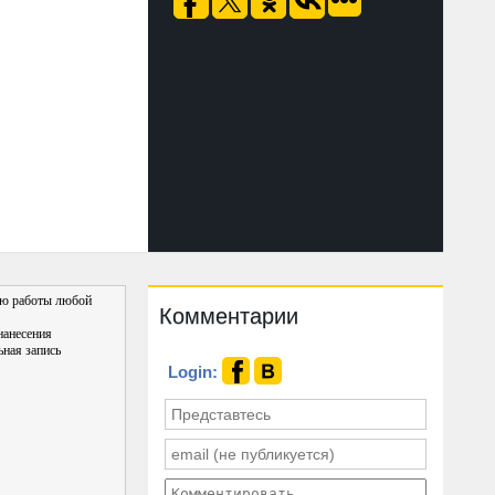
яю работы любой
Комментарии
нанесения
ная запись
Login: