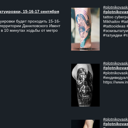
#plotnikovask
атуировки, 15-16-17 сентября
#plotnikova
tattoo cyberp
уировки будет проходить 15-16-
Mikhailov #ta
 территории Даниловского Ивент
#tattooideas 
 в 10 минутах ходьбы от метро
#эскизытатуи
#татуидеи #
#plotnikovask
#plotnikova
#plotnikovas
#индивидуал
https://www.i
#plotnikovask
#plotnikova