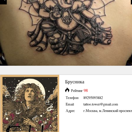
Брусника
98
Рейтинг
Телефон
89295093882
Email
tattoo.tower@gmail.com
Адрес
г.Москва, м.Ленинский проспек