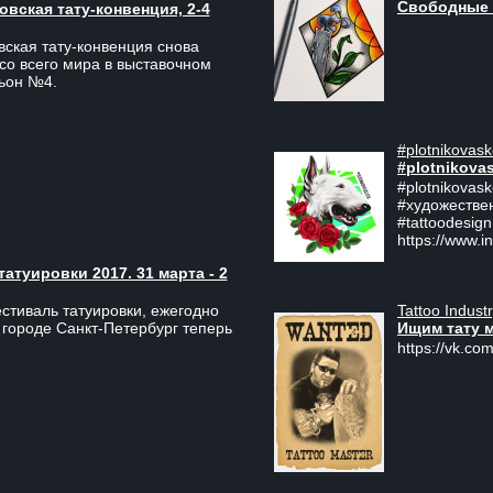
Свободные 
вская тату-конвенция, 2-4
ская тату-конвенция снова
со всего мира в выставочном
льон №4.
#plotnikovask
#plotnikova
#plotnikovas
#художестве
#tattoodesign
https://www.i
туировки 2017. 31 марта - 2
Tattoo Indust
тиваль татуировки, ежегодно
Ищим тату 
 городе Санкт-Петербург теперь
https://vk.com