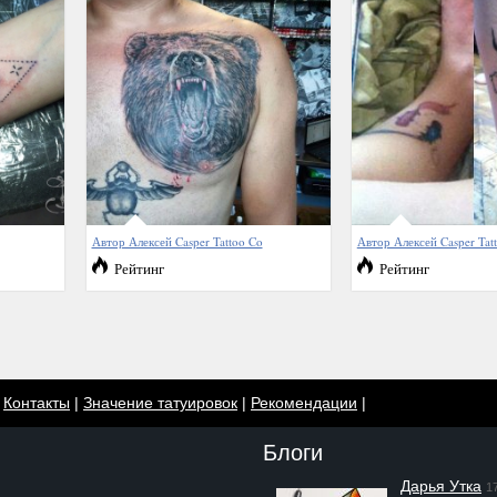
Автор Алексей Casper Tattoo Co
Автор Алексей Casper Tat
Рейтинг
Рейтинг
|
Контакты
|
Значение татуировок
|
Рекомендации
|
Блоги
Дарья Утка
1