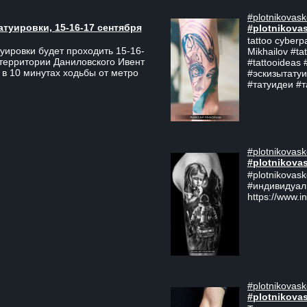
#plotnikovask
атуировки, 15-16-17 сентября
#plotnikova
tattoo cyberp
уировки будет проходить 15-16-
Mikhailov #ta
 территории Даниловского Ивент
#tattooideas 
 в 10 минутах ходьбы от метро
#эскизытатуи
#татуидеи #
#plotnikovask
#plotnikova
#plotnikovas
#индивидуал
https://www.i
#plotnikovask
#plotnikova