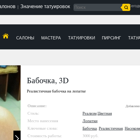
салонов
Значение татуировок
Сегод
|
САЛОНЫ
МАСТЕРА
ТАТУИРОВКИ
ПИРСИНГ
ТАТУ
Бабочка, 3D
Реалистичная бабочка на лопатке
Описание:
Добавлено
Стиль:
Реализм
,
Цветная
Место нанесения
Лопатки
Ключевые слова:
Бабочка
,
Реалистичная
,
Насеком
Стоимость работы:
3000 руб.