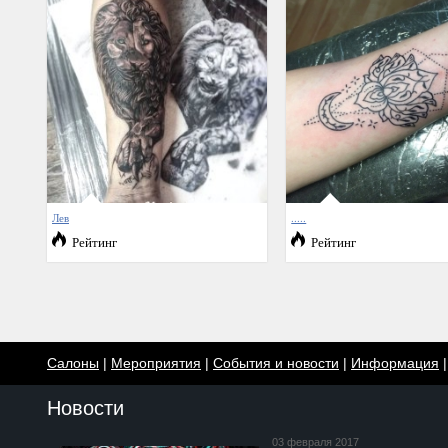
Лев
.....
Рейтинг
Рейтинг
Салоны
|
Мероприятия
|
События и новости
|
Информация
Новости
03 февраля 2017