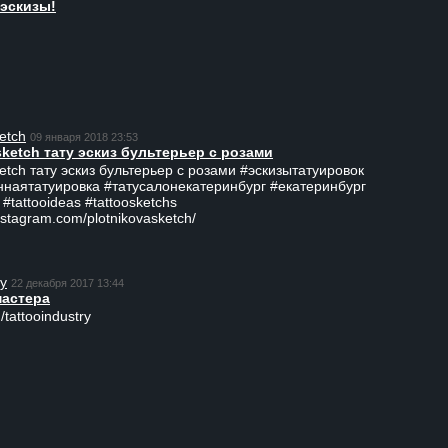
эскизы!
etch
09 января 2018 23:53
sketch тату эскиз бультерьер с розами
ketch тату эскиз бультерьер с розами #эскизытатуировок
ннаятатуировка #татусалонекатеринбург #екатеринбург
 #tattooideas #tattoosketchs
nstagram.com/plotnikovasketch/
ry
22 декабря 2017 13:44
мастера
/tattooindustry