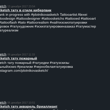
etch
13 декабря 2017 23:54
sketch тату в стиле киберпанк
ank in progress with #plotnikovasketch Tattooartist Alexei
ttoodesign #tattoodesigner #tattoosketchs #tattooed #tattooart
#tattooflash #tato #tattoorealism #найтиэскизтатуировки
ровок #татухудожник #эскизтатуировкиназаказ #татумастер
татуреализм
etch
09 декабря 2017 11:33
sketch тату пожарный
ketch тату пожарный #татуидеи #татуэскизы
ьныйэскиз #реализм #чернобелаятатуировка
nstagram.com/plotnikovasketch/
etch
06 декабря 2017 10:51
sketch тату акварель бриаллиант