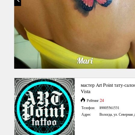
мастер Art Point тату-сало
Vista
24
Рейтинг
Телефон
89005561531
Адрес
Вологда, ул. Северная д