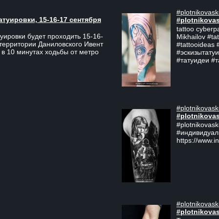
#plotnikovask
атуировки, 15-16-17 сентября
#plotnikova
tattoo cyberp
уировки будет проходить 15-16-
Mikhailov #ta
 территории Даниловского Ивент
#tattooideas 
 в 10 минутах ходьбы от метро
#эскизытатуи
#татуидеи #
#plotnikovask
#plotnikova
#plotnikovas
#индивидуал
https://www.i
#plotnikovask
#plotnikova