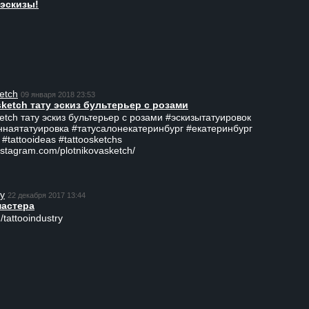
эскизы!
etch
09 января 2018 23:53
sketch тату эскиз бультерьер с розами
ketch тату эскиз бультерьер с розами #эскизытатуировок
ннаятатуировка #татусалонекатеринбург #екатеринбург
 #tattooideas #tattoosketchs
nstagram.com/plotnikovasketch/
ry
22 декабря 2017 13:44
мастера
/tattooindustry