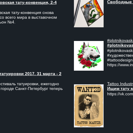
Свободные 
вская тату-конвенция, 2-4
ская тату-конвенция снова
со всего мира в выставочном
льон №4.
#plotnikovask
#plotnikova
#plotnikovas
#художестве
#tattoodesign
https://www.i
туировки 2017. 31 марта - 2
Tattoo Indust
тиваль татуировки, ежегодно
Ищим тату 
 городе Санкт-Петербург теперь
https://vk.com