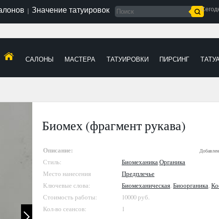
салонов
Значение татуировок
Сегод
|
САЛОНЫ
МАСТЕРА
ТАТУИРОВКИ
ПИРСИНГ
ТАТУ
Биомех (фрагмент рукава)
Описание:
Добавлен
Стиль:
Биомеханика
,
Органика
Место нанесения
Предплечье
Ключевые слова:
Биомеханическая
,
Биоорганика
,
Ко
Стоимость работы:
10000 руб.
Кол-во сеансов:
1