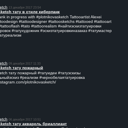
etch
13 декабря 2017 23:54
sketch тату в стиле киберпанк
ank in progress with #plotnikovasketch Tattooartist Alexei
ttoodesign #tattoodesigner #tattoosketchs #tattooed #tattooart
#tattooflash #tato #tattoorealism #найтиэскизтатуировки
ровок #татухудожник #эскизтатуировкиназаказ #татумастер
татуреализм
etch
09 декабря 2017 11:33
sketch тату пожарный
ketch тату пожарный #татуидеи #татуэскизы
ьныйэскиз #реализм #чернобелаятатуировка
nstagram.com/plotnikovasketch/
etch
06 декабря 2017 10:51
sketch тату акварель бриаллиант