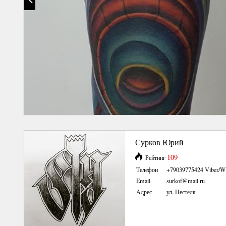
Сурков Юрий
109
Рейтинг
Телефон
+79039775424 Viber/W
Email
surkof@mail.ru
Адрес
ул. Пестеля