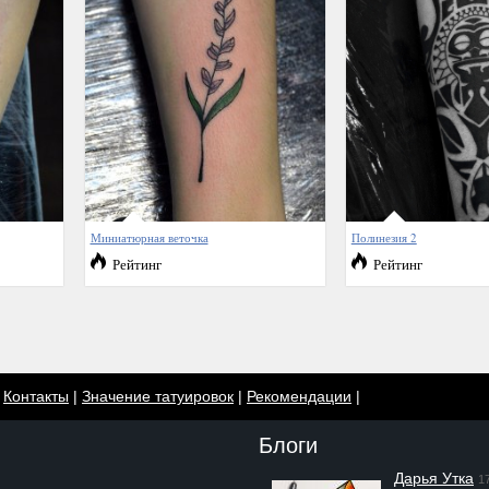
Миниатюрная веточка
Полинезия 2
Рейтинг
Рейтинг
|
Контакты
|
Значение татуировок
|
Рекомендации
|
Блоги
Дарья Утка
1