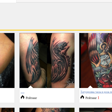
.....
Татуировка часы и роза 
1
Рейтинг
Рейтинг