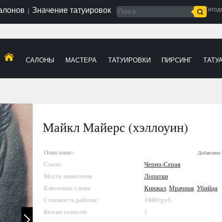
салонов
Значение татуировок
Сегод
|
САЛОНЫ
МАСТЕРА
ТАТУИРОВКИ
ПИРСИНГ
ТАТУ
Майкл Майерс (хэллоуин)
Описание:
Добавлено
Стиль:
Черно-Серая
Место нанесения
Лопатки
Ключевые слова:
Кинжал
,
Мрачная
,
Убийца
Стоимость работы:
10000 руб.
Кол-во сеансов:
1