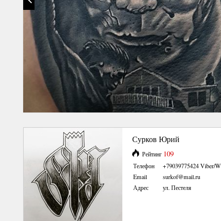
Сурков Юрий
109
Рейтинг
Телефон
+79039775424 Viber/W
Email
surkof@mail.ru
Адрес
ул. Пестеля