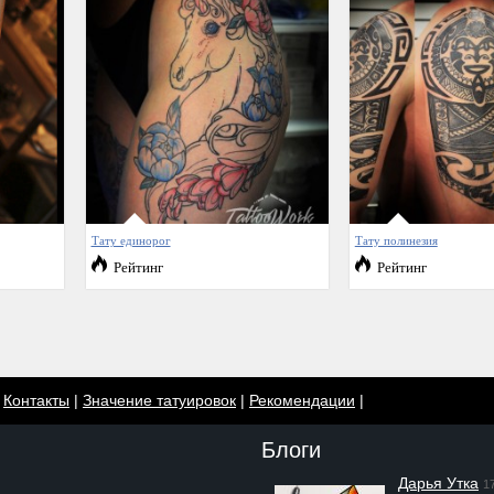
Тату единорог
Тату полинезия
Рейтинг
Рейтинг
|
Контакты
|
Значение татуировок
|
Рекомендации
|
Блоги
Дарья Утка
1