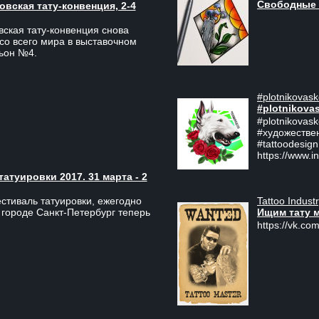
Свободные 
вская тату-конвенция, 2-4
ская тату-конвенция снова
со всего мира в выставочном
льон №4.
#plotnikovask
#plotnikova
#plotnikovas
#художестве
#tattoodesign
https://www.i
туировки 2017. 31 марта - 2
Tattoo Indust
тиваль татуировки, ежегодно
Ищим тату 
 городе Санкт-Петербург теперь
https://vk.com