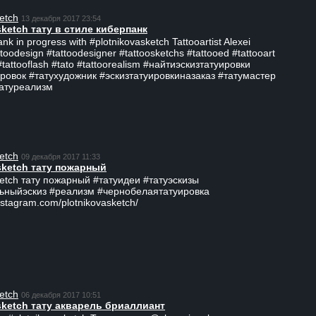
etch
13 декабря 2017 23:54
sketch тату в стиле киберпанк
ank in progress with #plotnikovasketch Tattooartist Alexei
ttoodesign #tattoodesigner #tattoosketchs #tattooed #tattooart
#tattooflash #tato #tattoorealism #найтиэскизтатуировки
ровок #татухудожник #эскизтатуировкиназаказ #татумастер
татуреализм
etch
09 декабря 2017 11:33
sketch тату пожарный
ketch тату пожарный #татуидеи #татуэскизы
ьныйэскиз #реализм #чернобелаятатуировка
nstagram.com/plotnikovasketch/
etch
06 декабря 2017 10:51
sketch тату акварель бриаллиант