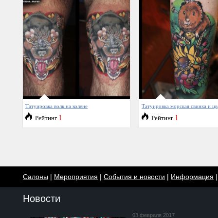
Татуировка волк на колене
Татуировка морская свинка и цв
1
1
Рейтинг
Рейтинг
Салоны
|
Мероприятия
|
События и новости
|
Информация
Новости
03 февраля 2017