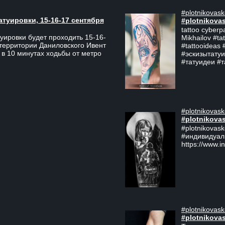
#plotnikovask
атуировки, 15-16-17 сентября
#plotnikova
tattoo cyberp
уировки будет проходить 15-16-
Mikhailov #ta
 территории Даниловского Ивент
#tattooideas 
 в 10 минутах ходьбы от метро
#эскизытатуи
#татуидеи #
#plotnikovask
#plotnikova
#plotnikovas
#индивидуал
https://www.i
#plotnikovask
#plotnikova