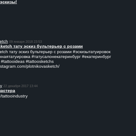
эскизы!
etch
09 января 2018 23:53
sketch тату эскиз бультерьер с розами
ketch тату эскиз бультерьер с розами #эскизытатуировок
ннаятатуировка #татусалонекатеринбург #екатеринбург
 #tattooideas #tattoosketchs
nstagram.com/plotnikovasketch/
ry
22 декабря 2017 13:44
мастера
/tattooindustry