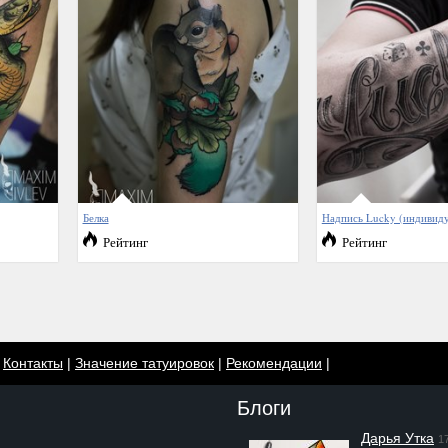
Белка
Надпись Lucky (индивид
Рейтинг
Рейтинг
|
Контакты
|
Значение татуировок
|
Рекомендации
|
Блоги
Дарья Утка
1