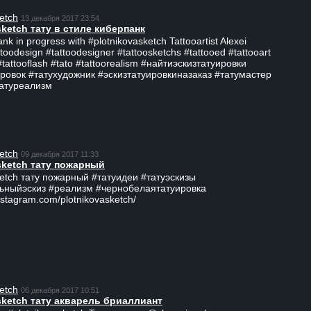
etch
13 декабря 2017 23:54
sketch тату в стиле киберпанк
ank in progress with #plotnikovasketch Tattooartist Alexei
ttoodesign #tattoodesigner #tattoosketchs #tattooed #tattooart
#tattooflash #tato #tattoorealism #найтиэскизтатуировки
ровок #татухудожник #эскизтатуировкиназаказ #татумастер
татуреализм
etch
09 декабря 2017 11:33
sketch тату пожарный
ketch тату пожарный #татуидеи #татуэскизы
ьныйэскиз #реализм #чернобелаятатуировка
nstagram.com/plotnikovasketch/
etch
06 декабря 2017 10:51
sketch тату акварель бриаллиант