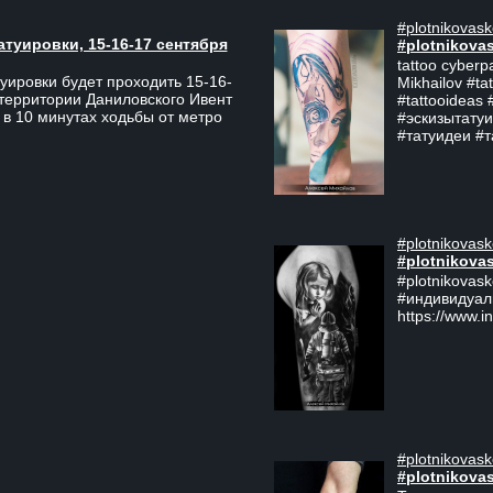
#plotnikovask
атуировки, 15-16-17 сентября
#plotnikova
tattoo cyberp
уировки будет проходить 15-16-
Mikhailov #ta
 территории Даниловского Ивент
#tattooideas 
 в 10 минутах ходьбы от метро
#эскизытатуи
#татуидеи #
#plotnikovask
#plotnikova
#plotnikovas
#индивидуал
https://www.i
#plotnikovask
#plotnikova