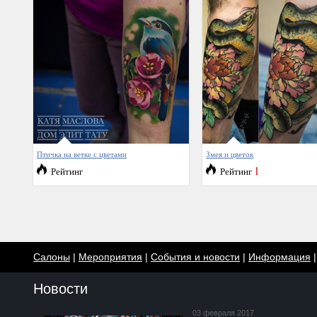
Птичка на ветке с цветами
Змея и цветок
1
Рейтинг
Рейтинг
Салоны
|
Мероприятия
|
События и новости
|
Информация
Новости
03 февраля 2017