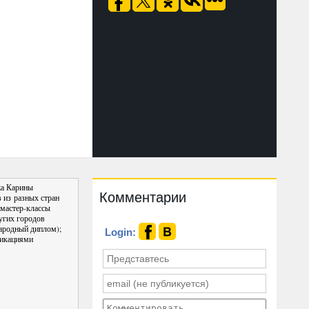
жа Карины
Комментарии
в из разных стран
 мастер-классы
угих городов
ародный диплом);
Login:
ликациями