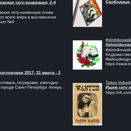
Свободные 
вская тату-конвенция, 2-4
ская тату-конвенция снова
со всего мира в выставочном
льон №4.
#plotnikovask
#plotnikova
#plotnikovas
#художестве
#tattoodesign
https://www.i
туировки 2017. 31 марта - 2
Tattoo Indust
тиваль татуировки, ежегодно
Ищим тату 
 городе Санкт-Петербург теперь
https://vk.com