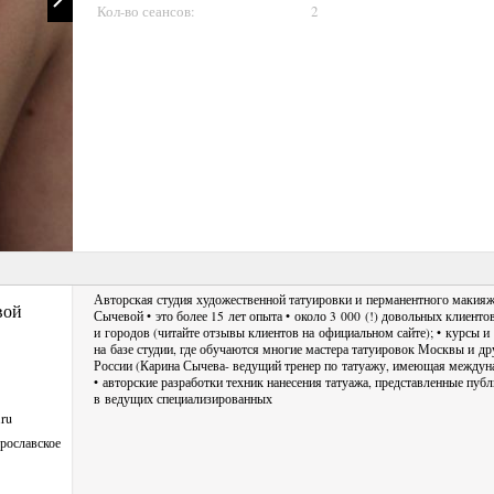
Кол-во сеансов:
2
Авторская студия художественной татуировки и перманентного макия
вой
Сычевой • это более 15 лет опыта • около 3 000 (!) довольных клиенто
и городов (читайте отзывы клиентов на официальном сайте); • курсы
и
на базе студии, где обучаются многие мастера татуировок Москвы и др
России (Карина Сычева- ведущий тренер по татуажу, имеющая междун
• авторские разработки техник нанесения татуажа, представленные пуб
в ведущих специализированных
ru
рославское