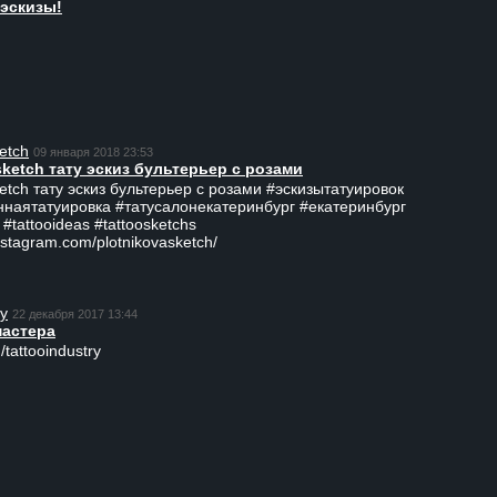
эскизы!
etch
09 января 2018 23:53
sketch тату эскиз бультерьер с розами
ketch тату эскиз бультерьер с розами #эскизытатуировок
ннаятатуировка #татусалонекатеринбург #екатеринбург
 #tattooideas #tattoosketchs
nstagram.com/plotnikovasketch/
ry
22 декабря 2017 13:44
мастера
/tattooindustry