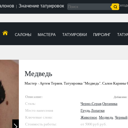
салонов
Значение татуировок
Сегод
|
САЛОНЫ
МАСТЕРА
ТАТУИРОВКИ
ПИРСИНГ
ТАТУ
Медведь
Мастер - Артем Теряев. Татуировка "Медведь". Салон Карины
Описание:
Добавлено:
Стиль:
Черно-Серая
,
Органика
Место нанесения
Грудь
,
Лопатки
Ключевые слова:
Животное
,
Медведь
,
Черный
Стоимость работы:
от 5000 руб руб.