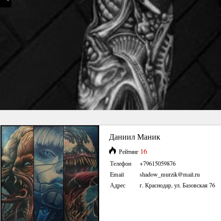
Даниил Маник
16
Рейтинг
Телефон
+79615059876
Email
shadow_murzik@mail.ru
Адрес
г. Краснодар, ул. Базовская 76