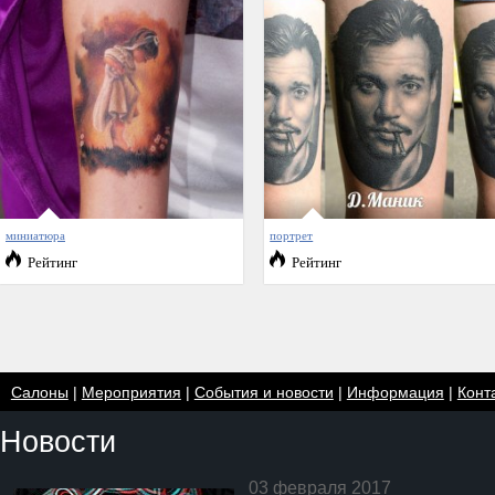
миниатюра
портрет
Рейтинг
Рейтинг
Салоны
|
Мероприятия
|
События и новости
|
Информация
|
Конт
Новости
03 февраля 2017