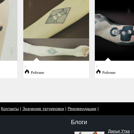
-
-
Рейтинг
Рейтинг
|
Контакты
|
Значение татуировок
|
Рекомендации
|
Блоги
Дарья Утка
1