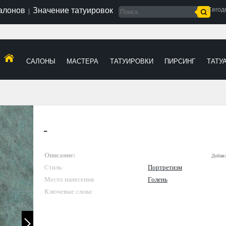
салонов
Значение татуировок
Сегод
|
САЛОНЫ
МАСТЕРА
ТАТУИРОВКИ
ПИРСИНГ
ТАТУ
-
Описание:
Добав
Стиль:
Портретизм
Место нанесения
Голень
Ключевые слова: