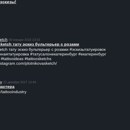
эскизы!
etch
09 января 2018 23:53
sketch тату эскиз бультерьер с розами
ketch тату эскиз бультерьер с розами #эскизытатуировок
ннаятатуировка #татусалонекатеринбург #екатеринбург
 #tattooideas #tattoosketchs
nstagram.com/plotnikovasketch/
ry
22 декабря 2017 13:44
мастера
/tattooindustry