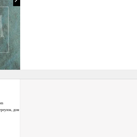
com
ереулок, дом