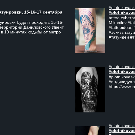
#plotnikovask
атуировки, 15-16-17 сентября
#plotnikova
tattoo cyberp
уировки будет проходить 15-16-
Mikhailov #ta
 территории Даниловского Ивент
#tattooideas 
 в 10 минутах ходьбы от метро
#эскизытатуи
#татуидеи #
#plotnikovask
#plotnikova
#plotnikovas
#индивидуал
https://www.i
#plotnikovask
#plotnikova