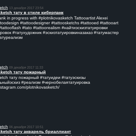
etch
13 декабря 2017 23:54
sketch тату в стиле киберпанк
ank in progress with #plotnikovasketch Tattooartist Alexei
ttoodesign #tattoodesigner #tattoosketchs #tattooed #tattooart
#tattooflash #tato #tattoorealism #найтиэскизтатуировки
ровок #татухудожник #эскизтатуировкиназаказ #татумастер
татуреализм
etch
09 декабря 2017 11:33
sketch тату пожарный
ketch тату пожарный #татуидеи #татуэскизы
ьныйэскиз #реализм #чернобелаятатуировка
nstagram.com/plotnikovasketch/
etch
06 декабря 2017 10:51
sketch тату акварель бриаллиант