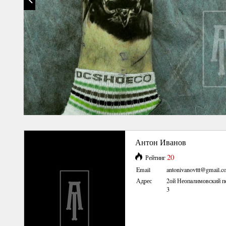
Антон Иванов
20
Рейтинг
Email
antonivanovttt@gmail.
Адрес
2ой Неопалимовский п
3