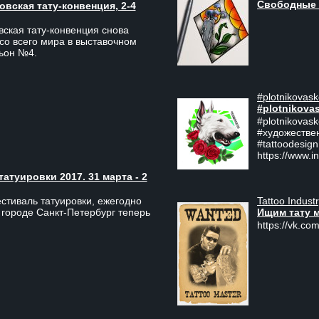
Свободные 
вская тату-конвенция, 2-4
ская тату-конвенция снова
со всего мира в выставочном
льон №4.
#plotnikovask
#plotnikova
#plotnikovas
#художестве
#tattoodesign
https://www.i
туировки 2017. 31 марта - 2
Tattoo Indust
тиваль татуировки, ежегодно
Ищим тату 
 городе Санкт-Петербург теперь
https://vk.com