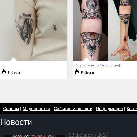
-
Тату дотворк, лайнворк и графи
Рейтинг
Рейтинг
Салоны
|
Мероприятия
|
События и новости
|
Информация
|
Конт
Новости
03 февраля 2017