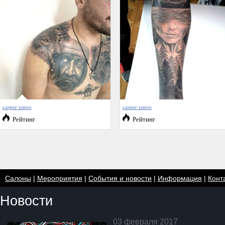
casper tattoo
casper tattoo
Рейтинг
Рейтинг
Салоны
|
Мероприятия
|
События и новости
|
Информация
|
Конт
Новости
03 февраля 2017