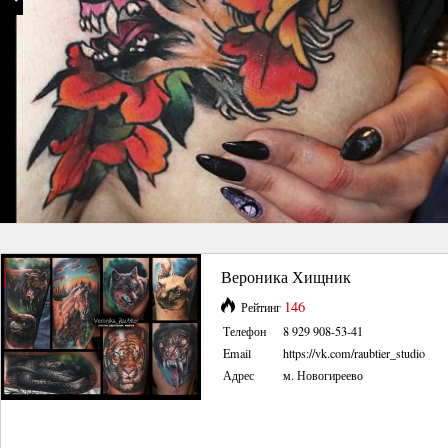
Вероника Хищник
146
Рейтинг
Телефон
8 929 908-53-41
Email
https://vk.com/raubtier_studio
Адрес
м. Новогиреево