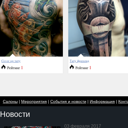
Cover up тату
Тату фрихенд
1
1
Рейтинг
Рейтинг
Салоны
|
Мероприятия
|
События и новости
|
Информация
|
Конт
Новости
03 февраля 2017