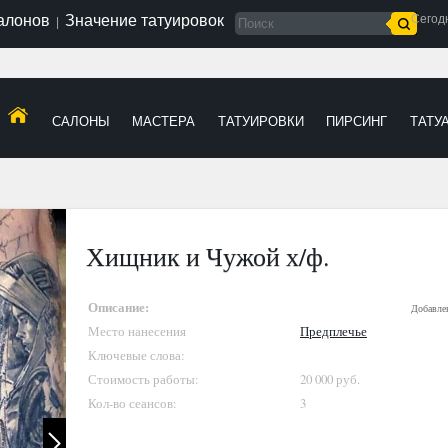
салонов
Значение татуировок
Сегод
|
САЛОНЫ
МАСТЕРА
ТАТУИРОВКИ
ПИРСИНГ
ТАТУ
Хищник и Чужой х/ф.
Описание:
Добавле
Место нанесения
Предплечье
Ключевые слова:
Стоимость работы:
20 000 руб.
Кол-во сеансов:
3