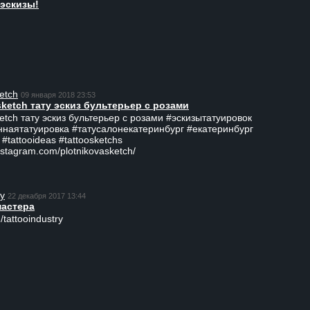
эскизы!
etch
09 января 2018 23:53
sketch тату эскиз бультерьер с розами
ketch тату эскиз бультерьер с розами #эскизытатуировок
ннаятатуировка #татусалонекатеринбург #екатеринбург
 #tattooideas #tattoosketchs
nstagram.com/plotnikovasketch/
ry
22 декабря 2017 13:44
мастера
/tattooindustry