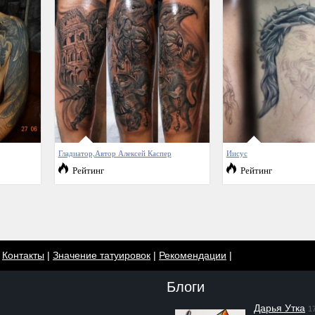
Гладиатор,Автор Алексей Каспер
Иисус
Рейтинг
Рейтинг
|
Контакты
|
Значение татуировок
|
Рекомендации
|
Блоги
Дарья Утка
1