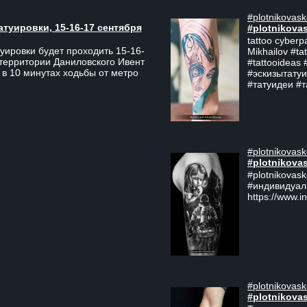
#plotnikovask
атуировки, 15-16-17 сентября
#plotnikova
tattoo cyberp
уировки будет проходить 15-16-
Mikhailov #ta
 территории Даниловского Ивент
#tattooideas 
 в 10 минутах ходьбы от метро
#эскизытатуи
#татуидеи #
#plotnikovask
#plotnikova
#plotnikovas
#индивидуал
https://www.i
#plotnikovask
#plotnikova