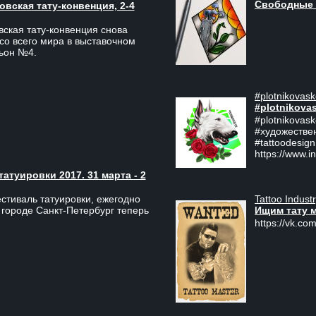
Свободные 
вская тату-конвенция, 2-4
ская тату-конвенция снова
со всего мира в выставочном
льон №4.
#plotnikovask
#plotnikova
#plotnikovas
#художестве
#tattoodesign
https://www.i
туировки 2017. 31 марта - 2
Tattoo Indust
тиваль татуировки, ежегодно
Ищим тату 
 городе Санкт-Петербург теперь
https://vk.com