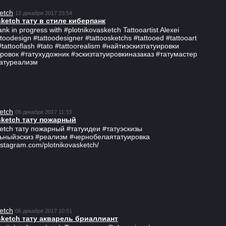
etch
13 декабря 2017 23:54
sketch тату в стиле киберпанк
ank in progress with #plotnikovasketch Tattooartist Alexei
ttoodesign #tattoodesigner #tattoosketchs #tattooed #tattooart
#tattooflash #tato #tattoorealism #найтиэскизтатуировки
ровок #татухудожник #эскизтатуировкиназаказ #татумастер
татуреализм
etch
09 декабря 2017 11:33
sketch тату пожарный
ketch тату пожарный #татуидеи #татуэскизы
ьныйэскиз #реализм #чернобелаятатуировка
nstagram.com/plotnikovasketch/
etch
06 декабря 2017 10:51
sketch тату акварель бриаллиант