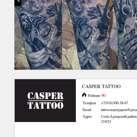
CASPER TATTOO
90
Рейтинг
Телефон
+7(918)300-38-07
Email
tattoocaspergapon@gma
Адрес
Сочи,Адлерский район
219/23