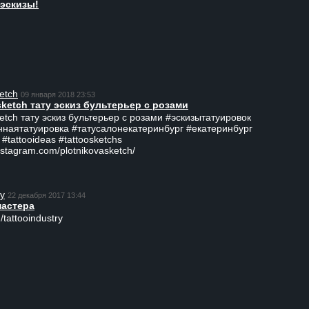
эскизы!
etch
09 января 2018 23:53
sketch тату эскиз бультерьер с розами
ketch тату эскиз бультерьер с розами #эскизытатуировок
ннаятатуировка #татусалонекатеринбург #екатеринбург
 #tattooideas #tattoosketchs
nstagram.com/plotnikovasketch/
ry
22 декабря 2017 13:44
мастера
/tattooindustry