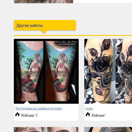
Другие работы
Татуировка на славянскую темат
розы
1
Рейтинг
Рейтинг