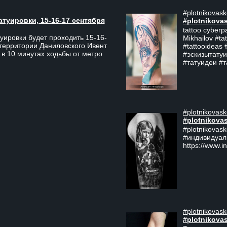
#plotnikovask
атуировки, 15-16-17 сентября
#plotnikova
tattoo cyberp
уировки будет проходить 15-16-
Mikhailov #ta
 территории Даниловского Ивент
#tattooideas 
 в 10 минутах ходьбы от метро
#эскизытатуи
#татуидеи #
#plotnikovask
#plotnikova
#plotnikovas
#индивидуал
https://www.i
#plotnikovask
#plotnikova