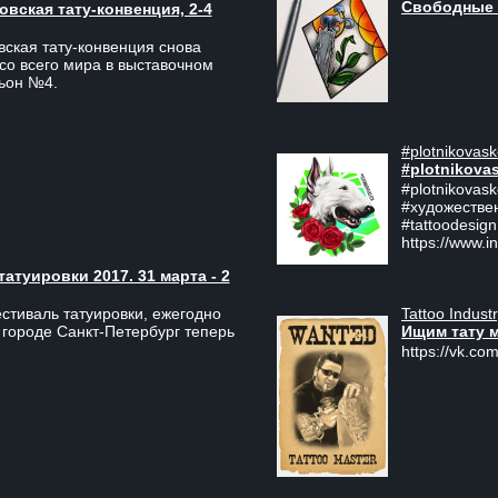
Свободные 
вская тату-конвенция, 2-4
ская тату-конвенция снова
со всего мира в выставочном
льон №4.
#plotnikovask
#plotnikova
#plotnikovas
#художестве
#tattoodesign
https://www.i
туировки 2017. 31 марта - 2
Tattoo Indust
тиваль татуировки, ежегодно
Ищим тату 
 городе Санкт-Петербург теперь
https://vk.com