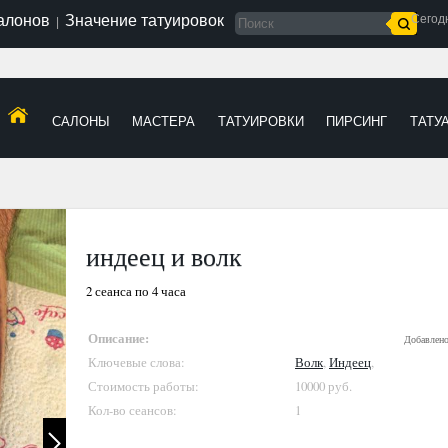
салонов
Значение татуировок
Сегод
|
САЛОНЫ
МАСТЕРА
ТАТУИРОВКИ
ПИРСИНГ
ТАТУ
индеец и волк
2 сеанса по 4 часа
Описание:
Добавлен
Ключевые слова:
Волк
,
Индеец
,
Стоимость работы:
10000 руб.
Кол-во сеансов:
1