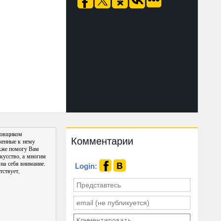
ировщиком
Комментарии
женные к нему
кже помогу Вам
скусство, а многим
 на себя внимание.
Login:
тствует,