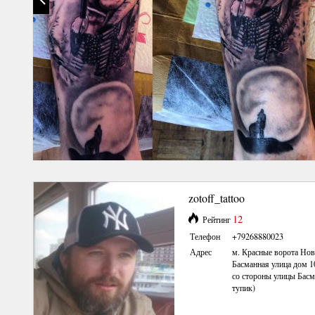
zotoff_tattoo
12
Рейтинг
Телефон
+79268880023
Адрес
м. Красные ворота Нов
Басманная улица дом 10
со стороны улицы Бас
тупик)