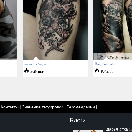
череп на бедре
Йодо Star Wars
Рейтинг
Рейтинг
|
Контакты
|
Значение татуировок
|
Рекомендации
|
Блоги
Дарья Утка
1