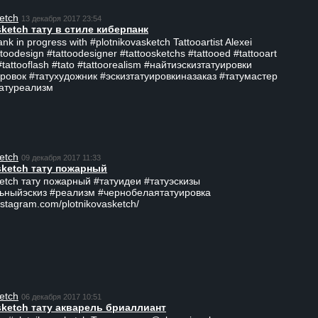
etch
13 декабря 2017 23:54
sketch тату в стиле киберпанк
ank in progress with #plotnikovasketch Tattooartist Alexei
ttoodesign #tattoodesigner #tattoosketchs #tattooed #tattooart
#tattooflash #tato #tattoorealism #найтиэскизтатуировки
ровок #татухудожник #эскизтатуировкиназаказ #татумастер
татуреализм
etch
09 декабря 2017 11:33
sketch тату пожарный
ketch тату пожарный #татуидеи #татуэскизы
ьныйэскиз #реализм #чернобелаятатуировка
nstagram.com/plotnikovasketch/
etch
06 декабря 2017 10:51
sketch тату акварель бриаллиант