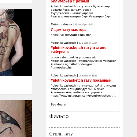
бультерьер с розами
#plotnikovasketch тату эскиз бультерьер с
розами #эскизытатуировок
#художественнаятатуировка
#татусалонекатеринбург #екатеринбург...
Tattoo Industry
|
22 декабря 13:44
Ищим тату мастера
https://vk.com/tattooindustry
#plotnikovasketch
|
13 декабря 23:54
#plotnikovasketch тату в стиле
киберпанк
tattoo cyberpank in progress with
#plotnikovasketch Tattooartist Alexei Mikhailov
#tattoodesign #tattoodesigner
#tattoosketchs...
#plotnikovasketch
|
09 декабря 11:33
#plotnikovasketch тату пожарный
#plotnikovasketch тату пожарный #татуидеи
#татуэскизы #индивидуальныйэскиз
#реализм #чернобелаятатуировка
https://www.instagram.com/plotnikovasketch/...
Все блоги
Фильтр
Стили тату