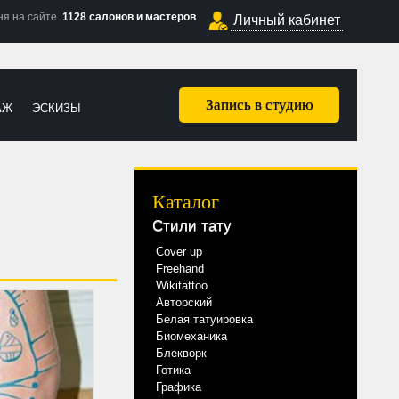
ня на сайте
1128 салонов и мастеров
Личный кабинет
Запись в студию
АЖ
ЭСКИЗЫ
Каталог
Стили тату
Cover up
Freehand
Wikitattoo
Авторский
Белая татуировка
Биомеханика
Блекворк
Готика
Графика