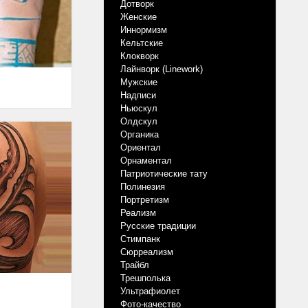
Дотворк
Женские
Иннормизм
Кельтские
Клокворк
Лайнворк (Linework)
Мужские
Надписи
Ньюскул
Олдскул
Органика
Ориентал
Орнаментал
Патриотические тату
Полинезия
Портретизм
Реализм
Русские традиции
Стимпанк
Сюрреализм
Трайбл
Трешполька
Ультрафиолет
Фото-качество