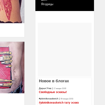
Ягодицы
Новое в блогах
Дарья Утка
|
17 января 15:00
Свободные эскизы!
#plotnikovasketch
|
09 января 23:53
#plotnikovasketch тату эскиз