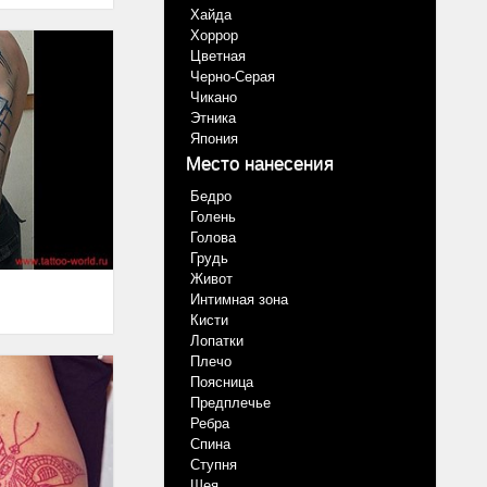
Хайда
Хоррор
Цветная
Черно-Серая
Чикано
Этника
Япония
Место нанесения
Бедро
Голень
Голова
Грудь
Живот
Интимная зона
Кисти
Лопатки
Плечо
Поясница
Предплечье
Ребра
Спина
Ступня
Шея