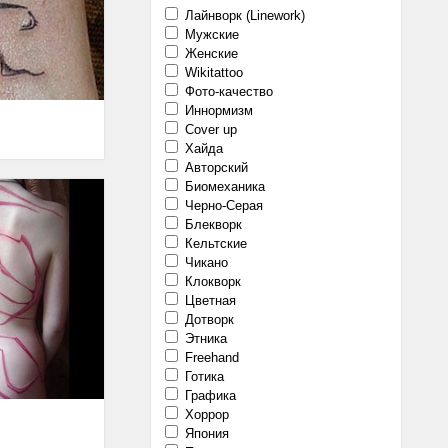
Лайнворк (Linework)
Мужские
Женские
Wikitattoo
Фото-качество
Иннормизм
Cover up
Хайда
Авторский
Биомеханика
Черно-Серая
Блекворк
Кельтские
Чикано
Клокворк
Цветная
Дотворк
Этника
Freehand
Готика
Графика
Хоррор
Япония