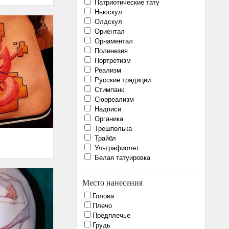
Патриотические тату
Ньюскул
Олдскул
Ориентал
Орнаментал
Полинезия
Портретизм
Реализм
Русские традиции
Стимпанк
Сюрреализм
Надписи
Органика
Трешполька
Трайбл
Ультрафиолет
Белая татуировка
Место нанесения
Голова
Плечо
Предплечье
Грудь