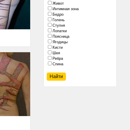
Живот
Интимная зона
Бедро
Голень
Ступня
Лопатки
Поясница
Ягодицы
Кисти
Шея
Ребра
Спина