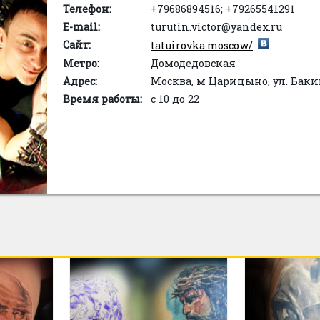
Телефон:
+79686894516; +79265541291
E-mail:
turutin.victor@yandex.ru
Сайт:
tatuirovka.moscow/
Метро:
Домодедовская
Адрес:
Москва, м Царицыно, ул. Баки
Время работы:
с 10 до 22