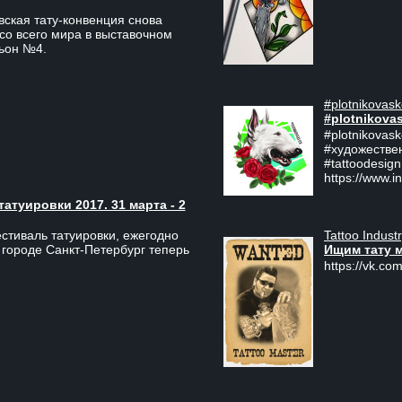
ская тату-конвенция снова
со всего мира в выставочном
льон №4.
#plotnikovask
#plotnikova
#plotnikovas
#художестве
#tattoodesign
https://www.i
туировки 2017. 31 марта - 2
Tattoo Indust
тиваль татуировки, ежегодно
Ищим тату 
 городе Санкт-Петербург теперь
https://vk.com