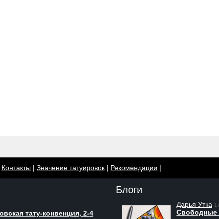
|
Контакты
|
Значение татуировок
|
Рекомендации
|
Блоги
Дарья Утка
1
Свободные 
вская тату-конвенция, 2-4