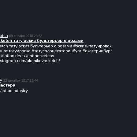
etch
09 января 2018 23:53
sketch тату эскиз бультерьер с розами
ketch тату эскиз бультерьер с розами #эскизытатуировок
ннаятатуировка #татусалонекатеринбург #екатеринбург
 #tattooideas #tattoosketchs
nstagram.com/plotnikovasketch/
ry
22 декабря 2017 13:44
мастера
/tattooindustry