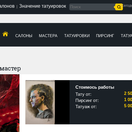
салонов
Значение татуировок
Сегод
|
САЛОНЫ
МАСТЕРА
ТАТУИРОВКИ
ПИРСИНГ
ТАТУ
мастер
Стоимось работы
2 5
Тату от:
1 0
Пирсинг от:
5 0
Татуаж от: