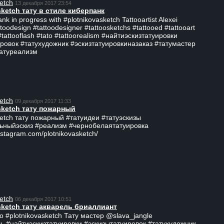
etch
13 декабря 2017 23:54
sketch тату в стиле киберпанк
ank in progress with #plotnikovasketch Tattooartist Alexei
ttoodesign #tattoodesigner #tattoosketchs #tattooed #tattooart
#tattooflash #tato #tattoorealism #найтиэскизтатуировки
ровок #татухудожник #эскизтатуировкиназаказ #татумастер
татуреализм
etch
09 декабря 2017 11:33
sketch тату пожарный
ketch тату пожарный #татуидеи #татуэскизы
ьныйэскиз #реализм #чернобелаятатуировка
nstagram.com/plotnikovasketch/
etch
06 декабря 2017 10:51
sketch тату акварель бриаллиант
о #plotnikovasketch Тату мастер @slava_jangle
ь #найтиэскизтатуировки #эскизытатуировок #татухудожник