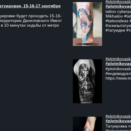
#plotnikovask
атуировки, 15-16-17 сентября
#plotnikova
tattoo cyberp
уировки будет проходить 15-16-
Mikhailov #ta
 территории Даниловского Ивент
#tattooideas 
 в 10 минутах ходьбы от метро
#эскизытатуи
#татуидеи #
#plotnikovask
#plotnikova
#plotnikovas
#индивидуал
https://www.i
#plotnikovask
#plotnikova
Татуировка п
#татуакварел