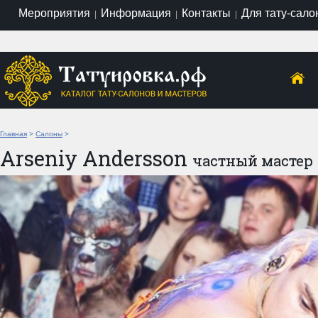
Мероприятия
Информация
Контакты
Для тату-сало
|
|
|
Главная
>
Салоны
>
Arseniy Andersson
частный мастер