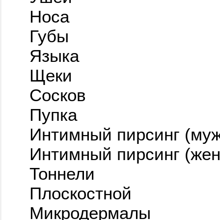
Носа
Губы
Языка
Щеки
Сосков
Пупка
Интимный пирсинг (муж
Интимный пирсинг (жен
Тоннели
Плоскостной
Микродермалы