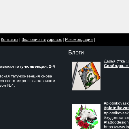
|
Контакты
|
Значение татуировок
|
Рекомендации
|
Блоги
Дарья Утка
1
Свободные 
вская тату-конвенция, 2-4
ская тату-конвенция снова
со всего мира в выставочном
льон №4.
#plotnikovask
#plotnikova
#plotnikovas
#художестве
#tattoodesign
https://www.i