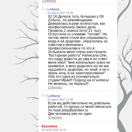
Ответить
Lolipop
22 марта 2017 15:38
02.16 Делала тату, большую у Oll
(Ольга)...по рекомендации.
Доверилась в руки полностью, как
профессионалу своего дела.
Провела 2 сеанса (итог:21 тыс).
Отпустила со словами :"готово". Но
летом, меня стали все спрашивать,
когда я её доделаю...обратилась за
советом и мнением к
профессионалам и то что я
Услышала меня очень расстроило.
"Кустарная работа" Написала Оле,
что надо довести до ума и ее ответ
меня убил: "мне изначально эскиз не
нравился, я могу доделать но не как
худ.работу. доделаю, но знай, я не о
чернь хочу, и не заинтересована!"
Оля это одна из основательно
студии! Мрак!!! Подход на отъебись!
Не можешь, не берись!!!
Ответить
Lollipop
22 марта 2017 17:59
Если вы действительно не довольны
работой, то прошу со мной связаться
по royal.play@yandex.ru
Два человека уже не один.
Ответить
Брусника
03 июля 2015 14:41