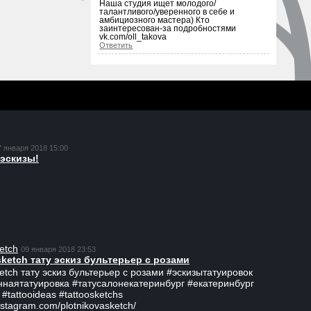
Наша студия ищет молодого/
талантливого/уверенного в себе и
амбициозного мастера) Кто
заинтересован-за подробностями
vk.com/oll_takova
Ответить
7 января 2018 15:00
эскизы!
etch
09 января 2018 23:53
sketch тату эскиз бультерьер с розами
ketch тату эскиз бультерьер с розами #эскизытатуировок
ннаятатуировка #татусалонекатеринбург #екатеринбург
 #tattooideas #tattoosketchs
nstagram.com/plotnikovasketch/