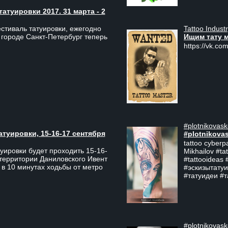
туировки 2017. 31 марта - 2
Tattoo Indust
тиваль татуировки, ежегодно
Ищим тату 
 городе Санкт-Петербург теперь
https://vk.com
#plotnikovask
атуировки, 15-16-17 сентября
#plotnikova
tattoo cyberp
уировки будет проходить 15-16-
Mikhailov #ta
 территории Даниловского Ивент
#tattooideas 
 в 10 минутах ходьбы от метро
#эскизытатуи
#татуидеи #
#plotnikovask