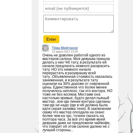
Тёма Мифтахов
13 марта 2017 13:00
Очень не доволен работой одного из
мастеров салона. Моя девушка пришла
делать у них Ч/б тату, в результате ей
начали предлагать немного раскрасить
тату. НО это немного начало
перерастать в разукрашку всей
тату...Объявленная стоимость оказалась
заниженная, и в результате тату
оценили на 30% дороже от озвученной
цены. Единственное что более менее
получилось неплохо, так это контура. НО
тоже не без косяков. Местами она
настолько кривые, будто делал пьяный
мастер...кое-где линии контура сделаны
там где не надо (где в ч/б должна была
идти серая заливка тени). В заключении
скажу что мастер опоздала на сеанс
более чем на час, точнее сказать на
полтора часа. За всё это время моей
девушке даже не предложили чай/кофе,
что говорит об этом салоне далеко не с
лучшей стороны...