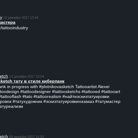
ry
22 декабря 2017 13:44
мастера
/tattooindustry
etch
13 декабря 2017 23:54
sketch тату в стиле киберпанк
ank in progress with #plotnikovasketch Tattooartist Alexei
ttoodesign #tattoodesigner #tattoosketchs #tattooed #tattooart
#tattooflash #tato #tattoorealism #найтиэскизтатуировки
ровок #татухудожник #эскизтатуировкиназаказ #татумастер
татуреализм
etch
09 декабря 2017 11:33