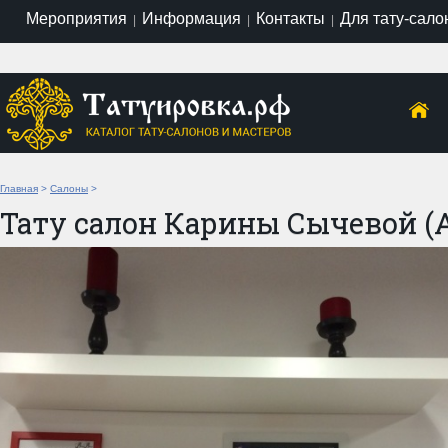
Мероприятия
Информация
Контакты
Для тату-сало
|
|
|
Главная
>
Салоны
>
Тату салон Карины Сычевой (