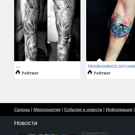
.....
#plotnikovasketch тату акв
Рейтинг
Рейтинг
Салоны
|
Мероприятия
|
События и новости
|
Информация
Новости
03 февраля 2017