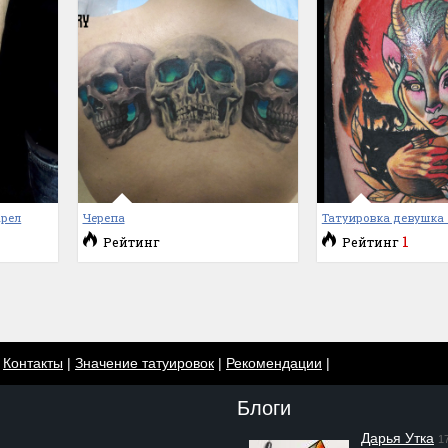
арел
Черепа
Татуировка девушка 
1
Рейтинг
Рейтинг
|
Контакты
|
Значение татуировок
|
Рекомендации
|
Блоги
Дарья Утка
1