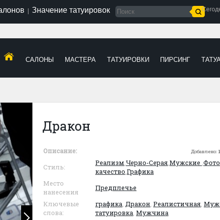
салонов
Значение татуировок
Сегод
|
САЛОНЫ
МАСТЕРА
ТАТУИРОВКИ
ПИРСИНГ
ТАТУ
Дракон
Описание:
Добавлено:
Реализм
,
Черно-Серая
,
Мужские
,
Фото
Стиль:
качество
,
Графика
Место
Предплечье
нанесения
Ключевые
графика
,
Дракон
,
Реалистичная
,
Муж
слова:
татуировка
,
Мужчина