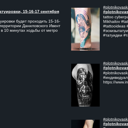
#plotnikovask
атуировки, 15-16-17 сентября
#plotnikova
tattoo cyberp
уировки будет проходить 15-16-
Mikhailov #ta
 территории Даниловского Ивент
#tattooideas 
 в 10 минутах ходьбы от метро
#эскизытатуи
#татуидеи #
#plotnikovask
#plotnikova
#plotnikovas
#индивидуал
https://www.i
#plotnikovask
#plotnikova