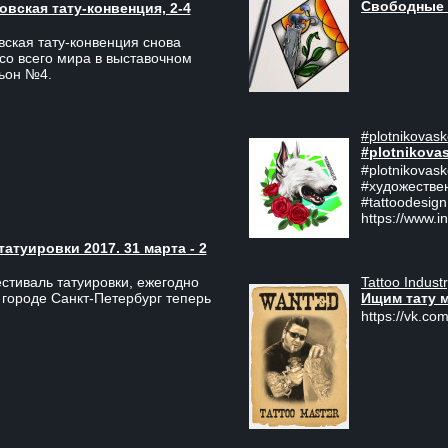
Свободные 
вская тату-конвенция, 2-4
ская тату-конвенция снова
со всего мира в выставочном
льон №4.
#plotnikovask
#plotnikova
#plotnikovas
#художестве
#tattoodesign
https://www.i
туировки 2017. 31 марта - 2
Tattoo Indust
тиваль татуировки, ежегодно
Ищим тату 
 городе Санкт-Петербург теперь
https://vk.com