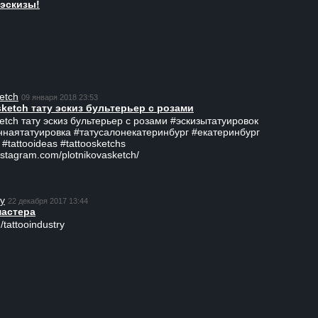
эскизы!
etch
09 января 2018 23:53
sketch тату эскиз бультерьер с розами
ketch тату эскиз бультерьер с розами #эскизытатуировок
ннаятатуировка #татусалонекатеринбург #екатеринбург
 #tattooideas #tattoosketchs
nstagram.com/plotnikovasketch/
ry
22 декабря 2017 13:44
мастера
/tattooindustry