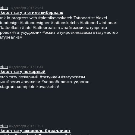
etch
13 декабря 2017 23:54
sketch тату в стиле киберпанк
ank in progress with #plotnikovasketch Tattooartist Alexei
ttoodesign #tattoodesigner #tattoosketchs #tattooed #tattooart
#tattooflash #tato #tattoorealism #найтиэскизтатуировки
ровок #татухудожник #эскизтатуировкиназаказ #татумастер
татуреализм
etch
09 декабря 2017 11:33
sketch тату пожарный
ketch тату пожарный #татуидеи #татуэскизы
ьныйэскиз #реализм #чернобелаятатуировка
nstagram.com/plotnikovasketch/
etch
06 декабря 2017 10:51
sketch тату акварель бриаллиант