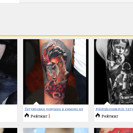
Татуировка девушка в кимоно яп
#plotnikovasketch та
1
Рейтинг
Рейтинг