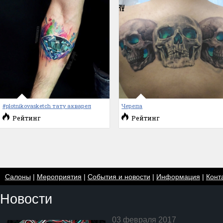
#plotnikovasketch тату акварел
Черепа
Рейтинг
Рейтинг
Салоны
|
Мероприятия
|
События и новости
|
Информация
|
Конт
Новости
03 февраля 2017