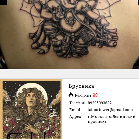
Брусника
98
Рейтинг
Телефон
89295093882
Email
tattoo.tower@gmail.com
Адрес
г.Москва, м.Ленинский
проспект